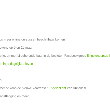
ds meer online cursussen beschikbaar komen
kend op 9 en 10 maart.
p lezen met bijbehorende kaar in de besloten Facebookgroep
Engelencursus 
n in je dagelijkse leven
jn
weer of koop de nieuwe kaartenset
Engelenlicht
van Annelies!
oogstlegging en meer