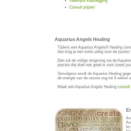
Valentijns kaartlegging
Consult prijzen
Aquarius Angels Healing
Tijdens een Aquarius Angels® Healing consu
dan krijg je een korte uitleg over de punte
Dan zal de veilige omgeving via de Aquarius
precies dat doet wat goed is voor zowel jou 
Vervolgens wordt de Aquarius Healing gegev
de energie van de sessie nog tot 4 weken a
Maak een Aquarius Angels Healing
consult
E
An
An
te