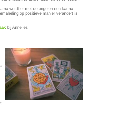
arna wordt er met de engelen een karma
armaheling op positieve manier verandert is
raak
bij Annelies
ar
t