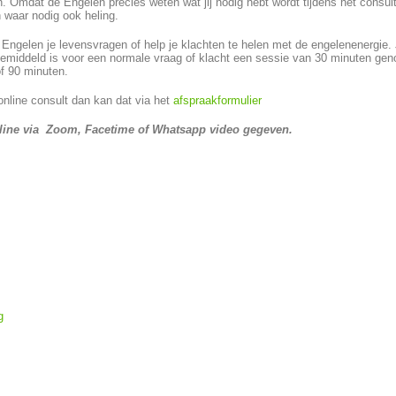
 Omdat de Engelen precies weten wat jij nodig hebt wordt tijdens het consul
en waar nodig ook heling.
gelen je levensvragen of help je klachten te helen met de engelenenergie. J
Gemiddeld is voor een normale vraag of klacht een sessie van 30 minuten gen
f 90 minuten.
online consult dan kan dat via het
afspraakformulier
nline via Zoom, Facetime of Whatsapp video gegeven.
g