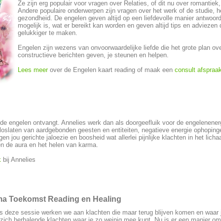
Ze zijn erg populair voor vragen over Relaties, of dit nu over romantiek
Andere populaire onderwerpen zijn vragen over het werk of de studie, he
gezondheid. De engelen geven altijd op een liefdevolle manier antwoord
mogelijk is, wat er bereikt kan worden en geven altijd tips en adviezen 
gelukkiger te maken.
Engelen zijn wezens van onvoorwaardelijke liefde die het grote plan ov
constructieve berichten geven, je steunen en helpen.
Lees meer
over de Engelen kaart reading of maak een
consult afspraa
 de engelen ontvangt. Annelies werk dan als doorgeefluik voor de engelenenerg
 loslaten van aardgebonden geesten en entiteiten, negatieve energie ophoping
n jou gerichte jaloezie en boosheid wat allerlei pijnlijke klachten in het lich
en de aura en het helen van karma.
k
bij Annelies
a Toekomst Reading en Healing
s deze sessie werken we aan klachten die maar terug blijven komen en waar j
zich herhalende klachten waar je zo weinig mee kunt. Nu is er een manier om d