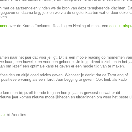
 met de aartsengelen vinden we de bron van deze terugkerende klachten. Da
 gegeven en daarna krijg je zien we via de engelenkaarten wat er door deze k
leven.
meer
over de Karma Toekomst Reading en Healing of maak een
consult afsp
amen naar het jaar dat voor je ligt. Dit is een mooie reading op momenten van
e baan, een huwelijk en voor een geboorte. Je krijgt direct inzichten in het ja
an om jezelf een optimale kans te geven er een mooie tijd van te maken.
 afbeelden en altijd goed advies geven. Wanneer je denkt dat de Tarot eng of
'n positieve ervaring als een Tarot Jaar Legging te geven. Ook leuk als kado
e keren en bij jezelf te rade te gaan hoe je jaar is geweest en wat er dit
t nieuwe jaar komen nieuwe mogelijkheden en uitdagingen om weer het beste ui
raak
bij Annelies