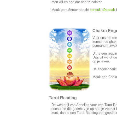
men wil en hoe dat aan te pakken.
Maak een Mentor sessie
consult afspraak
b
Chakra Enge
Voor ons als me
kunnen de chakra
permanent zwak
Dit is een readi
Daaruit wordt du
op je leven.
De engelenberic
Maak een Chakr
Tarot Reading
De werkstijl van Annelies voor een Tarot R
consulten die gericht zijn op hoe je voorui
kunt, dan is een Tarot Reading een goede 