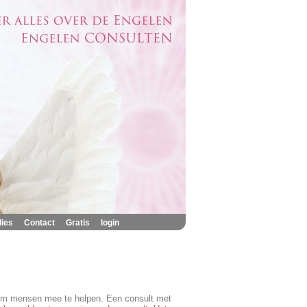
|
|
|
lies
Contact
Gratis
login
 om mensen mee te helpen. Een consult met