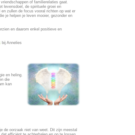
, vriendschappen of familierelaties gaat.
t levensdoel, de spirituele groei en
 en zullen de focus vooral richten op wat er
die je helpen je leven mooier, gezonder en
erzien en daarom enkel positieve en
k
bij Annelies
ie en heling.
en die
aam kan
e de oorzaak niet van weet. Dit zijn meestal
at efficiënt te achterhalen en op te lossen.