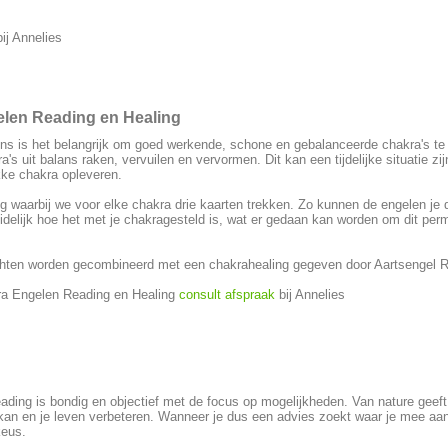
ij Annelies
len Reading en Healing
ns is het belangrijk om goed werkende, schone en gebalanceerde chakra's t
's uit balans raken, vervuilen en vervormen. Dit kan een tijdelijke situatie zi
ke chakra opleveren.
ng waarbij we voor elke chakra drie kaarten trekken. Zo kunnen de engelen je d
idelijk hoe het met je chakragesteld is, wat er gedaan kan worden om dit perm
hten worden gecombineerd met een chakrahealing gegeven door Aartsengel R
a Engelen Reading en Healing
consult afspraak
bij Annelies
eading is bondig en objectief met de focus op mogelijkheden. Van nature geeft
t kan en je leven verbeteren. Wanneer je dus een advies zoekt waar je mee aa
keus.