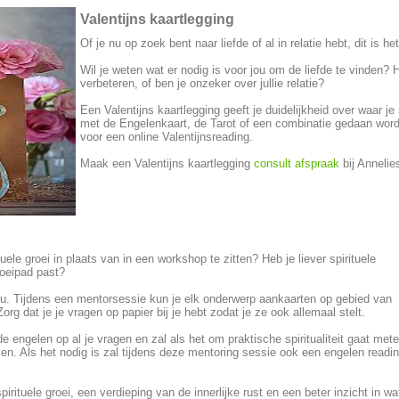
Valentijns kaartlegging
Of je nu op zoek bent naar liefde of al in relatie hebt, dit is 
Wil je weten wat er nodig is voor jou om de liefde te vinden? He
verbeteren, of ben je onzeker over jullie relatie?
Een Valentijns kaartlegging geeft je duidelijkheid over waar j
met de Engelenkaart, de Tarot of een combinatie gedaan word
voor een online Valentijnsreading.
Maak een Valentijns kaartlegging
consult afspraak
bij Annelie
uele groei in plaats van in een workshop te zitten? Heb je liever spirituele
groeipad past?
ou. Tijdens een mentorsessie kun je elk onderwerp aankaarten op gebied van
. Zorg dat je je vragen op papier bij je hebt zodat je ze ook allemaal stelt.
e engelen op al je vragen en zal als het om praktische spiritualiteit gaat met
en. Als het nodig is zal tijdens deze mentoring sessie ook een engelen readi
rituele groei, een verdieping van de innerlijke rust en een beter inzicht in wa