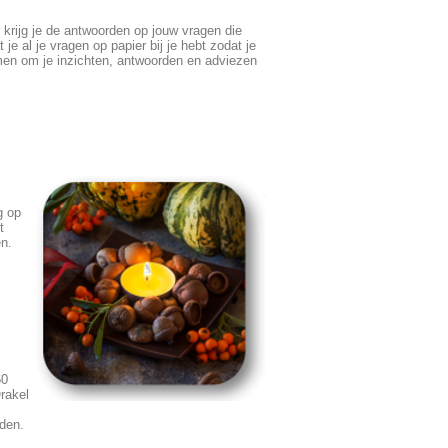
 krijg je de antwoorden op jouw vragen die
je al je vragen op papier bij je hebt zodat je
omen om je inzichten, antwoorden en adviezen
g op
t
en.
60
rakel
den.