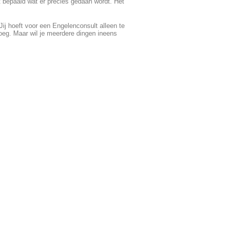
t bepaald wat er precies gedaan wordt. Het
ij hoeft voor een Engelenconsult alleen te
oeg. Maar wil je meerdere dingen ineens