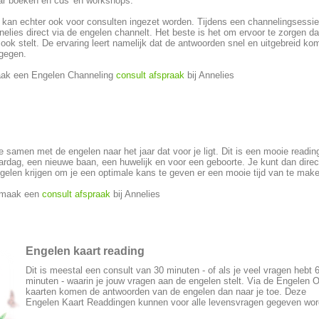
ar boeken en cds' en workshops.
t kan echter ook voor consulten ingezet worden. Tijdens een channelingsessie
elies direct via de engelen channelt. Het beste is het om ervoor te zorgen dat 
 ook stelt. De ervaring leert namelijk dat de antwoorden snel en uitgebreid k
 gegen.
ak een Engelen Channeling
consult afspraak
bij Annelies
 samen met de engelen naar het jaar dat voor je ligt. Dit is een mooie readin
rdag, een nieuwe baan, een huwelijk en voor een geboorte. Je kunt dan direc
gelen krijgen om je een optimale kans te geven er een mooie tijd van te mak
f maak een
consult afspraak
bij Annelies
Engelen kaart reading
Dit is meestal een consult van 30 minuten - of als je veel vragen hebt 
minuten - waarin je jouw vragen aan de engelen stelt. Via de Engelen O
kaarten komen de antwoorden van de engelen dan naar je toe. Deze
Engelen Kaart Readdingen kunnen voor alle levensvragen gegeven wor