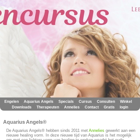
|
|
|
|
|
|
Engelen
Aquarius Angels
Specials
Cursus
Consulten
Winkel
|
|
|
|
|
Downloads
Therapeuten
Annelies
Contact
Gratis
login
Aquarius Angels®
De Aquarius Angels® hebben sinds 2011 met
Annelies
gewerkt aan een
nieuwe healing vorm. In deze nieuwe tijd van Aquarius is het mogelijk
om met een lichtere vorm van healing te werken waarbij het oude