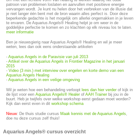
patroon van problemen loslaten en aanvullen met positieve energie
vervangen wordt. Je kunt nu helen door het verbreken van de illusie dat
je niet langer één bent met de bron waarin alles perfect is. Door deze
beperkende gedachte is het mogelijk om allerlei ongemakken in je leven
te ervaren. De Aquarius Angels® Healing helpt je om weer in de
goddelijke perfectie te komen en zo klachten op elk niveau los te laten.
meer informatie
Ben je nieuwsgierig naar Aquarius Angels® Healing en wil je meer
weten, lees dan ook eens onderstaande artikelen
-
Aquarius Angels in de Paravisie van juli 2013
-
Artikel over de Aquarius Angels in Frontier Magazine in het januari
2015
-
Video (3 min.) met interview over engelen en korte demo van een
Aquarius Angels Healing
-
Aquarius Angels in een veilige omgeving
Wil je weten hoe een behandeling verloopt
lees dan hier verder
of kijk in
de lijst voor een
Aquarius Angels® Healer
of
AAH Trainer
bij jou in de
buurt. Heb je twijfels over welke workshop eerst gedaan moet worden?
Kijk dan eerst even in dit
workshop schema
Nieuw
: De thuis studie cursus
Maak kennis met de Aquarius Angels
,
doe nu deze cursus zelf thuis!
Aquarius Angels® cursus overzicht