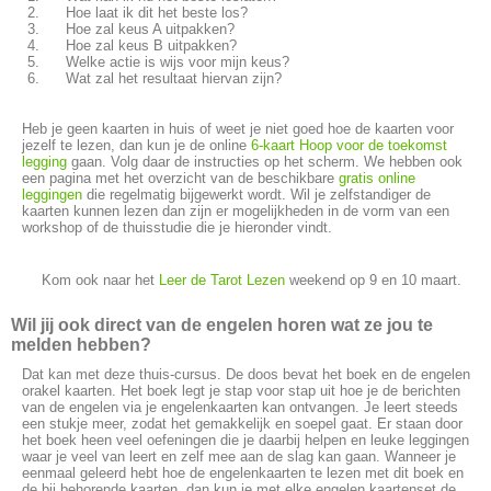
Hoe laat ik dit het beste los?
Hoe zal keus A uitpakken?
Hoe zal keus B uitpakken?
Welke actie is wijs voor mijn keus?
Wat zal het resultaat hiervan zijn?
Heb je geen kaarten in huis of weet je niet goed hoe de kaarten voor
jezelf te lezen, dan kun je de online
6-kaart Hoop voor de toekomst
legging
gaan. Volg daar de instructies op het scherm. We hebben ook
een pagina met het overzicht van de beschikbare
gratis online
leggingen
die regelmatig bijgewerkt wordt. Wil je zelfstandiger de
kaarten kunnen lezen dan zijn er mogelijkheden in de vorm van een
workshop of de thuisstudie die je hieronder vindt.
Kom ook naar het
Leer de Tarot Lezen
weekend op 9 en 10 maart.
Wil jij ook direct van de engelen horen wat ze jou te
melden hebben?
Dat kan met deze thuis-cursus. De doos bevat het boek en de engelen
orakel kaarten. Het boek legt je stap voor stap uit hoe je de berichten
van de engelen via je engelenkaarten kan ontvangen. Je leert steeds
een stukje meer, zodat het gemakkelijk en soepel gaat. Er staan door
het boek heen veel oefeningen die je daarbij helpen en leuke leggingen
waar je veel van leert en zelf mee aan de slag kan gaan. Wanneer je
eenmaal geleerd hebt hoe de engelenkaarten te lezen met dit boek en
de bij behorende kaarten, dan kun je met elke engelen kaartenset de