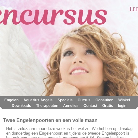
|
|
|
|
|
|
Engelen
Aquarius Angels
Specials
Cursus
Consulten
Winkel
|
|
|
|
|
Downloads
Therapeuten
Annelies
Contact
Gratis
login
Twee Engelenpoorten en een volle maan
Het is zeldzaam maar deze week is het wel zo. We hebben op dinsdag
en donderdag een Engelenpoort en tijdens de tweede Engelenpoort is
het ook nog eens volle maan 's morgens om 6:54. Samen biedt dat