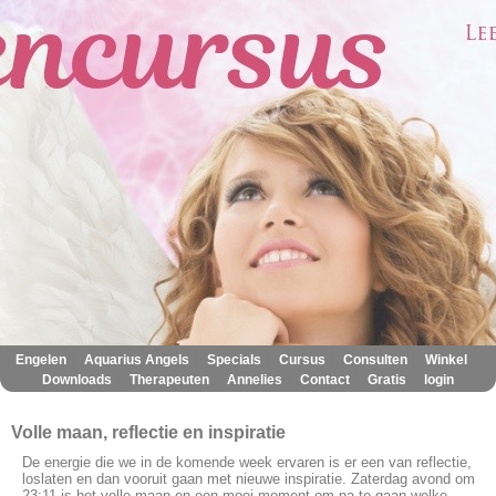
|
|
|
|
|
|
Engelen
Aquarius Angels
Specials
Cursus
Consulten
Winkel
|
|
|
|
|
Downloads
Therapeuten
Annelies
Contact
Gratis
login
Volle maan, reflectie en inspiratie
De energie die we in de komende week ervaren is er een van reflectie,
loslaten en dan vooruit gaan met nieuwe inspiratie. Zaterdag avond om
23:11 is het volle maan en een mooi moment om na te gaan welke