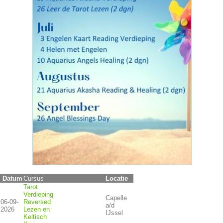
Datum
Locatie
Cursus
Tarot
Verdieping
Capelle
06-09-
Reversed
a/d
2026
Lezen en
IJssel
Keltisch