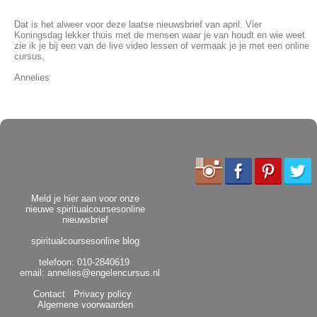
Dat is het alweer voor deze laatse nieuwsbrief van april. Vier
Koningsdag lekker thuis met de mensen waar je van houdt en wie weet
zie ik je bij een van de live video lessen of vermaak je je met een online
cursus.
Annelies
Meld je hier aan voor onze
nieuwe spiritualcoursesonline
nieuwsbrief
spiritualcoursesonline blog
telefoon: 010-2840619
email:
annelies@engelencursus.nl
Contact
Privacy policy
Algemene voorwaarden