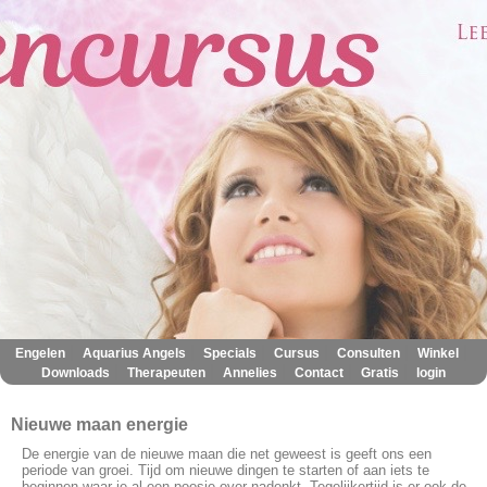
|
|
|
|
|
|
Engelen
Aquarius Angels
Specials
Cursus
Consulten
Winkel
|
|
|
|
|
Downloads
Therapeuten
Annelies
Contact
Gratis
login
Nieuwe maan energie
De energie van de nieuwe maan die net geweest is geeft ons een
periode van groei. Tijd om nieuwe dingen te starten of aan iets te
beginnen waar je al een poosje over nadenkt. Tegelijkertijd is er ook de