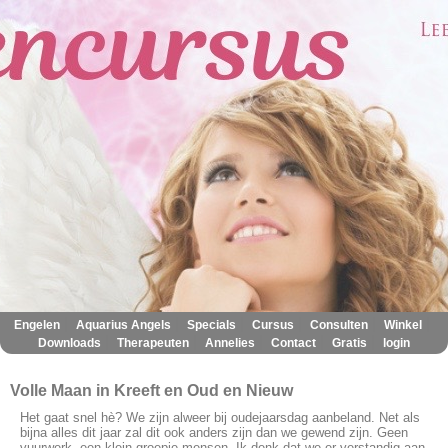
|
|
|
|
|
|
Engelen
Aquarius Angels
Specials
Cursus
Consulten
Winkel
|
|
|
|
|
Downloads
Therapeuten
Annelies
Contact
Gratis
login
Volle Maan in Kreeft en Oud en Nieuw
Het gaat snel hè? We zijn alweer bij oudejaarsdag aanbeland. Net als
bijna alles dit jaar zal dit ook anders zijn dan we gewend zijn. Geen
vuurwerk, een klein groepje mensen. Ik denk dat we er verstandig aan