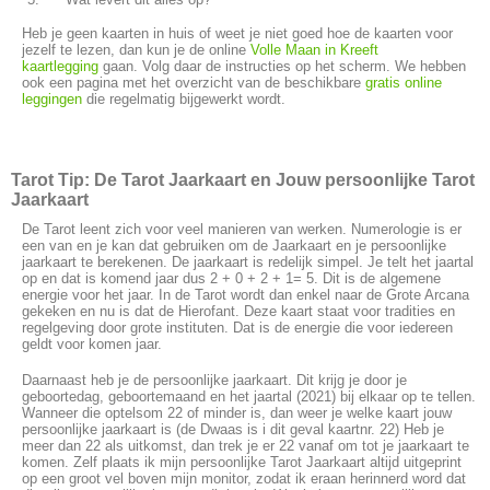
Heb je geen kaarten in huis of weet je niet goed hoe de kaarten voor
jezelf te lezen, dan kun je de online
Volle Maan in Kreeft
kaartlegging
gaan. Volg daar de instructies op het scherm. We hebben
ook een pagina met het overzicht van de beschikbare
gratis online
leggingen
die regelmatig bijgewerkt wordt.
Tarot Tip: De Tarot Jaarkaart en Jouw persoonlijke Tarot
Jaarkaart
De Tarot leent zich voor veel manieren van werken. Numerologie is er
een van en je kan dat gebruiken om de Jaarkaart en je persoonlijke
jaarkaart te berekenen. De jaarkaart is redelijk simpel. Je telt het jaartal
op en dat is komend jaar dus 2 + 0 + 2 + 1= 5. Dit is de algemene
energie voor het jaar. In de Tarot wordt dan enkel naar de Grote Arcana
gekeken en nu is dat de Hierofant. Deze kaart staat voor tradities en
regelgeving door grote instituten. Dat is de energie die voor iedereen
geldt voor komen jaar.
Daarnaast heb je de persoonlijke jaarkaart. Dit krijg je door je
geboortedag, geboortemaand en het jaartal (2021) bij elkaar op te tellen.
Wanneer die optelsom 22 of minder is, dan weer je welke kaart jouw
persoonlijke jaarkaart is (de Dwaas is i dit geval kaartnr. 22) Heb je
meer dan 22 als uitkomst, dan trek je er 22 vanaf om tot je jaarkaart te
komen. Zelf plaats ik mijn persoonlijke Tarot Jaarkaart altijd uitgeprint
op een groot vel boven mijn monitor, zodat ik eraan herinnerd word dat