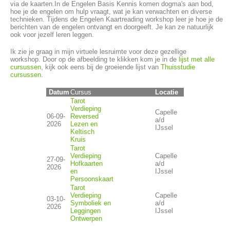
via de kaarten.In de Engelen Basis Kennis komen dogma's aan bod,
hoe je de engelen om hulp vraagt, wat je kan verwachten en diverse
technieken. Tijdens de Engelen Kaartreading workshop leer je hoe je de
berichten van de engelen ontvangt en doorgeeft. Je kan ze natuurlijk
ook voor jezelf leren leggen.
Ik zie je graag in mijn virtuele lesruimte voor deze gezellige
workshop. Door op de afbeelding te klikken kom je in de
lijst met alle
cursussen
, kijk ook eens bij de groeiende lijst van
Thuisstudie
cursussen
.
Datum
Locatie
Cursus
Tarot
Verdieping
Capelle
06-09-
Reversed
a/d
2026
Lezen en
IJssel
Keltisch
Kruis
Tarot
Verdieping
Capelle
27-09-
Hofkaarten
a/d
2026
en
IJssel
Persoonskaart
Tarot
Verdieping
Capelle
03-10-
Symboliek en
a/d
2026
Leggingen
IJssel
Ontwerpen