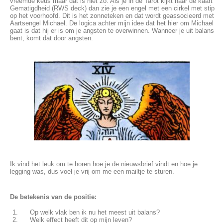
vreemde keus maar dat is niet zo. Als je in de Tarot kijkt naar de kaart
Gematigdheid (RWS deck) dan zie je een engel met een cirkel met stip
op het voorhoofd. Dit is het zonneteken en dat wordt geassocieerd met
Aartsengel Michael. De logica achter mijn idee dat het hier om Michael
gaat is dat hij er is om je angsten te overwinnen. Wanneer je uit balans
bent, komt dat door angsten.
Ik vind het leuk om te horen hoe je de nieuwsbrief vindt en hoe je
legging was, dus voel je vrij om me een mailtje te sturen.
De betekenis van de positie:
Op welk vlak ben ik nu het meest uit balans?
Welk effect heeft dit op mijn leven?