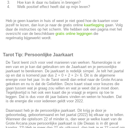
Hoe kan ik daar nu balans in brengen?
Welk positief effect heeft dat op mijn leven?
Heb je geen kaarten in huis of weet je niet goed hoe de kaarten voor
jezelf te lezen, dan kun je naar de gratis online
kaartlegging
gaan. Volg
daar de instructies op het scherm. We hebben ook een pagina met het
overzicht van de beschikbare
gratis online leggingen
die
regelmatig bijgewerkt wordt.
Tarot Tip: Persoonlijke Jaarkaart
De Tarot leent zich voor veel manieren van werken. Numerologie is er
een van en je kan dat gebruiken om de Jaarkaart en je persoonlijke
jaarkaart te berekenen. De jaarkaart is redelijk simpel. Je telt het jaartal
op en dat is komend jaar dus 2 + 0 + 2 + 2= 6. Dit is de algemene
energie voor het jaar. In de Tarot wordt dan enkel naar de Grote Arcana
gekeken en nu is dat de Geliefden. Deze kaart staat voor keuzes die
gaan tussen wat je graag zou willen en wat je weet dat je moet doen.
Tegelijkertijd is het ook een kaart die je vraagt je ergens op toe te
leggen. Dat is dus voor dit jaar balans vinden en weten te houden. Dat
is de energie die voor iedereen geldt voor 2022.
Daarnaast heb je de persoonlijke jaarkaart. Dit krijg je door je
geboortedag, geboortemaand en het jaartal (2022) bij elkaar op te tellen.
Wanneer die optelsom 22 of minder is, dan weer je welke kaart van de
Grote Arcana jouw persoonlijke jaarkaart is (de Dwaas is in dit geval
kaartnr. 22) Heb je meer dan 22 als uitkomst, dan trek je er 22 vanaf om