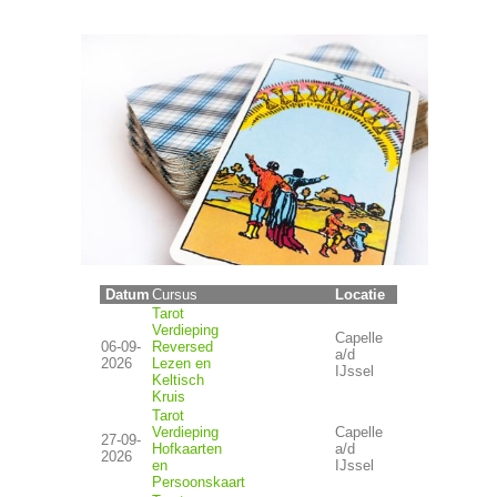
Datum
Locatie
Cursus
Tarot
Verdieping
Capelle
06-09-
Reversed
a/d
2026
Lezen en
IJssel
Keltisch
Kruis
Tarot
Verdieping
Capelle
27-09-
Hofkaarten
a/d
2026
en
IJssel
Persoonskaart