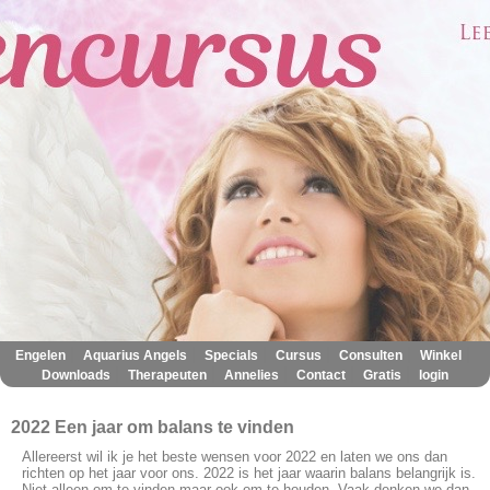
|
|
|
|
|
|
Engelen
Aquarius Angels
Specials
Cursus
Consulten
Winkel
|
|
|
|
|
Downloads
Therapeuten
Annelies
Contact
Gratis
login
2022 Een jaar om balans te vinden
Allereerst wil ik je het beste wensen voor 2022 en laten we ons dan
richten op het jaar voor ons. 2022 is het jaar waarin balans belangrijk is.
Niet alleen om te vinden maar ook om te houden. Vaak denken we dan