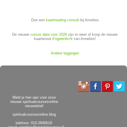
Doe een
kaartreading consult
bij Annelies
De nieuwe
cursus data voor 2026
zijn er weer of koop de nieuwe
kaartenset
Engelenlicht
van Annelies!
Andere leggingen
Meld je hier aan voor onze
nieuwe spiritualcoursesonline
nieuwsbrief
spiritualcoursesonline blog
telefoon: 010-2840619