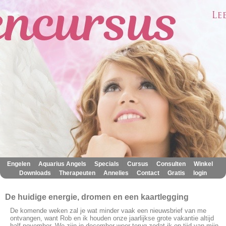
|
|
|
|
|
|
Engelen
Aquarius Angels
Specials
Cursus
Consulten
Winkel
|
|
|
|
|
Downloads
Therapeuten
Annelies
Contact
Gratis
login
De huidige energie, dromen en een kaartlegging
De komende weken zal je wat minder vaak een nieuwsbrief van me
ontvangen, want Rob en ik houden onze jaarlijkse grote vakantie altijd
half november. We zijn in december weer terug zodat ik op tijd van mijn