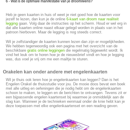
6 - Wat is de optimale manifestatie van je droom/wens?
Heb je geen kaarten in huis of weet je niet goed hoe de kaarten voor
jezelf te lezen, dan kun je de online
6-kaart van droom naar realiteit
legging
gaan. Volg daar de instructies op het scherm. Houd er wel erg in
dat alle kaarten online naast elkaar gelegd worden in plaats van in het
patroon hierboven. Maar de legging is nog steeds correct.
Wil je zelfstandiger de kaarten kunnen lezen dan zijn er mogelijkheden.
We hebben tegenwoordig ook een pagina met het overzicht van de
beschikbare
gratis online leggingen
die regelmatig bijgewerkt wordt. Ik
vind het leuk om te horen hoe je de nieuwsbrief vindt en hoe je legging
was, dus voel je vrij om me een mailtje te sturen.
Orakelen kan onder andere met engelenkaarten
Wil je thuis ook leren hoe je engelenkaarten kan leggen? Dan is het
Engelen Orakel de thuisstudie voor jou. De mooie doos bevat een boek
met alle uitleg en oefeningen die je nodig hebt om de engelenkaarten
schoon te maken, te leggen en de berichten te ontvangen. Tevens zit er
een bijpassende engelen kaartenset bij waarmee je onmiddelijk aan de
slag kan. Wanneer je de technieken eenmaal onder de knie hebt kan je
deze toepassen met elke engelenkaartenset en een reading geven.