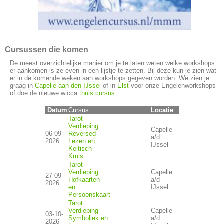
Cursussen die komen
De meest overzichtelijke manier om je te laten weten welke workshops
er aankomen is ze even in een lijstje te zetten. Bij deze kun je zien wat
er in de komende weken aan workshops gegeven worden. We zien je
graag in
Capelle aan den IJssel
of in
Elst
voor onze Engelenworkshops
of doe de nieuwe wicca
thuis cursus
.
Datum
Locatie
Cursus
Tarot
Verdieping
Capelle
06-09-
Reversed
a/d
2026
Lezen en
IJssel
Keltisch
Kruis
Tarot
Verdieping
Capelle
27-09-
Hofkaarten
a/d
2026
en
IJssel
Persoonskaart
Tarot
Verdieping
Capelle
03-10-
Symboliek en
a/d
2026