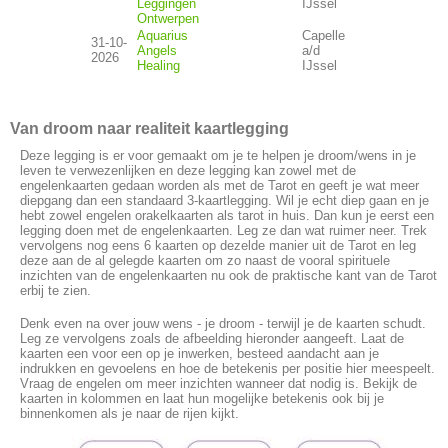
Leggingen
IJssel
Ontwerpen
Aquarius
Capelle
31-10-
Angels
a/d
2026
Healing
IJssel
Van droom naar realiteit kaartlegging
Deze legging is er voor gemaakt om je te helpen je droom/wens in je
leven te verwezenlijken en deze legging kan zowel met de
engelenkaarten gedaan worden als met de Tarot en geeft je wat meer
diepgang dan een standaard 3-kaartlegging. Wil je echt diep gaan en je
hebt zowel engelen orakelkaarten als tarot in huis. Dan kun je eerst een
legging doen met de engelenkaarten. Leg ze dan wat ruimer neer. Trek
vervolgens nog eens 6 kaarten op dezelde manier uit de Tarot en leg
deze aan de al gelegde kaarten om zo naast de vooral spirituele
inzichten van de engelenkaarten nu ook de praktische kant van de Tarot
erbij te zien.
Denk even na over jouw wens - je droom - terwijl je de kaarten schudt.
Leg ze vervolgens zoals de afbeelding hieronder aangeeft. Laat de
kaarten een voor een op je inwerken, besteed aandacht aan je
indrukken en gevoelens en hoe de betekenis per positie hier meespeelt.
Vraag de engelen om meer inzichten wanneer dat nodig is. Bekijk de
kaarten in kolommen en laat hun mogelijke betekenis ook bij je
binnenkomen als je naar de rijen kijkt.