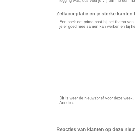
legging was, dus voel je vrij om me een mail
Zelfacceptatie en je sterke kanten 
Een boek dat prima past bij het thema van
je er goed mee samen kan werken en bij het
Dit is weer de nieuwsbrief voor deze week. 
Annelies
Reacties van klanten op deze nieu