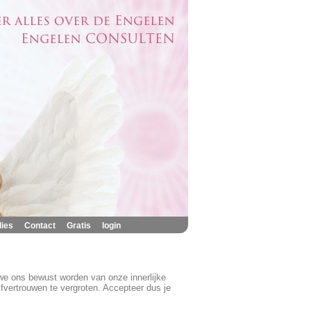
|
|
|
lies
Contact
Gratis
login
we ons bewust worden van onze innerlijke
lfvertrouwen te vergroten. Accepteer dus je