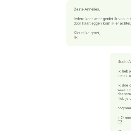
Beste Annelies,
Iedere keer weer geniet ik van je 
door kaartleggen kom ik er achter
Kleurrijke groet,
IR
Beste A
Ik heb j
lezen. e
Ik doe o
waarheid
desbetr
Heb je 
nogmaal
z-O-nne
CZ