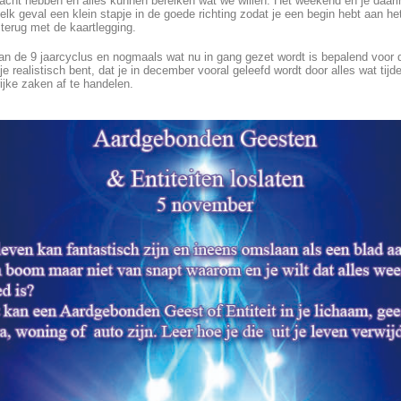
macht hebben en alles kunnen bereiken wat we willen. Het weekend en je daarin
elk geval een klein stapje in de goede richting zodat je een begin hebt aan h
 terug met de kaartlegging.
 van de 9 jaarcyclus en nogmaals wat nu in gang gezet wordt is bepalend voor 
 realistisch bent, dat je in december vooral geleefd wordt door alles wat ti
ijke zaken af te handelen.