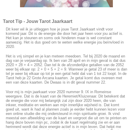
Tarot Tip - Jouw Tarot Jaarkaart
Dit keer wil ik je uitleggen hoe je jouw Tarot Jaarkaart vindt voor
komend jaar. Dit is de energie die door het jaar heen voor jou actief is.
Het kan je steunen en soms ook hinderen maar is wel constant
aanwezig. Het is dus goed om te weten welke energie jou beïnvloed in
2020.
Het is vrij simpel en je kan meteen meedoen. Tel bij 2020 de maand en
dag van je verjaardag op. Ik ben van 28 april en in mijn geval is dat dus
2020 + 28 + 4 = 2052. Dan tel ik de afzonderlijke getallen van de 2052
weer bij elkaar op: 2 + 0 + 5 + 2 = 9. Wanneer je getal 23 of meer is dan
tel je weer bij elkaar op tot je een getal hebt dat van 1 tot 22 loopt. In de
Tarot heb je 22 Grote Arcana kaarten. Je getal komt dus overeen met
een van deze kaarten. De Dwaas is in dit geval nummer 22.
Voor mij is mijn jaarkaart voor 2020 nummer 9. IX in Romeinse
weergave. Dat is de kaart van de Heremiet/Kluizenaar. Dit betekent dat
de energie die voor mij belangrijk zal zijn door 2020 heen, die van
inkeer, meditatie en werken aan mijn innerlijke wijsheid is. Dat komt
goed uit, want ik had al plannen zoals je eerder hebt kunnen lezen voor
een online studie die mij ondersteund in mijn spirituele groei. Ik vind
meestal een afbeelding van de kaart en vergroot die uit om te printen en
hang deze boven mijn pc, zodat ik de kaart regelmatig zie en er aan
herinnerd wordt dat deze energie actief is in mijn leven. Dat helpt me