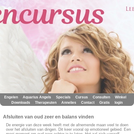
|
|
|
|
|
|
Engelen
Aquarius Angels
Specials
Cursus
Consulten
Winkel
|
|
|
|
|
Downloads
Therapeuten
Annelies
Contact
Gratis
login
Afsluiten van oud zeer en balans vinden
De energie van deze week heeft met de afnemende maan veel te doen
over het afsluiten van dingen. Dit keer vooral op emotioneel gebied. Een
mooi moment om oud zeer achter je te laten. Het zal zich vanzelf