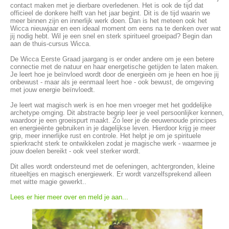
contact maken met je dierbare overledenen. Het is ook de tijd dat
officieel de donkere helft van het jaar begint. Dit is de tijd waarin we
meer binnen zijn en innerlijk werk doen. Dan is het meteen ook het
Wicca nieuwjaar en een ideaal moment om eens na te denken over wat
jij nodig hebt. Wil je een snel en sterk spiritueel groeipad? Begin dan
aan de thuis-cursus Wicca.
De Wicca Eerste Graad jaargang is er onder andere om je een betere
connectie met de natuur en haar energetische getijden te laten maken.
Je leert hoe je beïnvloed wordt door de energieën om je heen en hoe jij
onbewust - maar als je eenmaal leert hoe - ook bewust, de omgeving
met jouw energie beïnvloedt.
Je leert wat magisch werk is en hoe men vroeger met het goddelijke
archetype omging. Dit abstracte begrip leer je veel persoonlijker kennen,
waardoor je een groeispurt maakt. Zo leer je de eeuwenoude principes
en energieënte gebruiken in je dagelijkse leven. Hierdoor krijg je meer
grip, meer innerlijke rust en controle. Het helpt je om je spirituele
spierkracht sterk te ontwikkelen zodat je magische werk - waarmee je
jouw doelen bereikt - ook veel sterker wordt.
Dit alles wordt ondersteund met de oefeningen, achtergronden, kleine
ritueeltjes en magisch energiewerk. Er wordt vanzelfsprekend alleen
met witte magie gewerkt..
Lees er hier meer over en meld je aan...