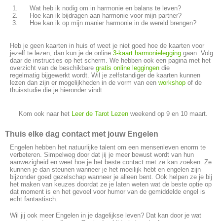
Wat heb ik nodig om in harmonie en balans te leven?
Hoe kan ik bijdragen aan harmonie voor mijn partner?
Hoe kan ik op mijn manier harmonie in de wereld brengen?
Heb je geen kaarten in huis of weet je niet goed hoe de kaarten voor
jezelf te lezen, dan kun je de online
3-kaart harmonielegging
gaan. Volg
daar de instructies op het scherm. We hebben ook een pagina met het
overzicht van de beschikbare
gratis online leggingen
die
regelmatig bijgewerkt wordt. Wil je zelfstandiger de kaarten kunnen
lezen dan zijn er mogelijkheden in de vorm van een
workshop
of de
thuisstudie die je hieronder vindt.
Kom ook naar het
Leer de Tarot Lezen
weekend op 9 en 10 maart.
Thuis elke dag contact met jouw Engelen
Engelen hebben het natuurlijke talent om een mensenleven enorm te
verbeteren. Simpelweg door dat jij je meer bewust wordt van hun
aanwezigheid en weet hoe je het beste contact met ze kan zoeken. Ze
kunnen je dan steunen wanneer je het moeilijk hebt en engelen zijn
bijzonder goed gezelschap wanneer je alleen bent. Ook helpen ze je bij
het maken van keuzes doordat ze je laten weten wat de beste optie op
dat moment is en het gevoel voor humor van de gemiddelde engel is
echt fantastisch.
Wil jij ook meer Engelen in je dagelijkse leven? Dat kan door je wat