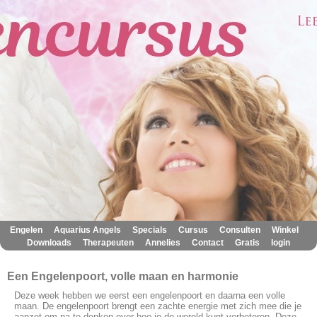
|
|
|
|
|
|
Engelen
Aquarius Angels
Specials
Cursus
Consulten
Winkel
|
|
|
|
|
Downloads
Therapeuten
Annelies
Contact
Gratis
login
Een Engelenpoort, volle maan en harmonie
Deze week hebben we eerst een engelenpoort en daarna een volle
maan. De engelenpoort brengt een zachte energie met zich mee die je
aanzet om na te denken over hoe je de wereld kunt verbeteren. Deze