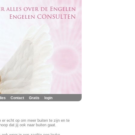
|
|
|
lies
Contact
Gratis
login
e er echt op om meer buiten te zijn en te
op dat jij ook naar buiten gaat.
ik ook weer in een zaaltje een leuke