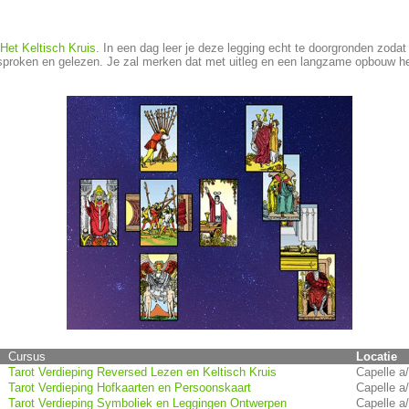
 Het Keltisch Kruis
. In een dag leer je deze legging echt te doorgronden zoda
esproken en gelezen. Je zal merken dat met uitleg en een langzame opbouw het 
Cursus
Locatie
Tarot Verdieping Reversed Lezen en Keltisch Kruis
Capelle a/
Tarot Verdieping Hofkaarten en Persoonskaart
Capelle a/
Tarot Verdieping Symboliek en Leggingen Ontwerpen
Capelle a/