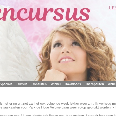
|
|
|
|
|
|
Specials
Cursus
Consulten
Winkel
Downloads
Therapeuten
Anne
als het er nu uit ziet zal het ook volgende week lekker weer zijn. Ik verheug m
ze jaarkaarten voor Park de Hoge Veluwe gaan weer volop gebruikt worden.Ik ho
ik meer dan een A4 aan ideeën heb liggen om uit te werken. Later dit jaar hoop 