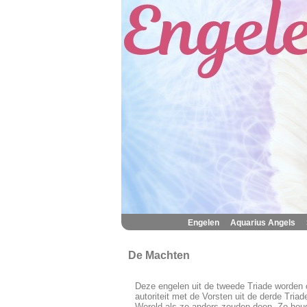
|
|
Engelen
Aquarius Angels
De Machten
Deze engelen
uit de tweede Triade worden
autoriteit met de Vorsten uit de derde Tri
Wereld als ze anders zouden doen. Zo houd