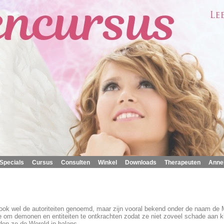
|
|
|
|
|
|
Specials
Cursus
Consulten
Winkel
Downloads
Therapeuten
Anne
 ook wel de autoriteiten genoemd, maar zijn vooral bekend onder de naam de
ade om demonen en entiteiten te ontkrachten zodat ze niet zoveel schade aan 
en ze de Wereld in balans.