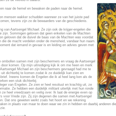
ten naar de hemel en bewaken de paden naar de hemel.
n mensen wakker schudden wanneer ze van het juiste pad
 komen, tevens zijn ze de bewaarders van de geschiedenis.
g van Aartsengel Michael. Ze zijn ook de krijger-engelen die
 te zijn. Sommigen geloven dat geen enkelen van de Machten
eren geloven dat de duivel de baas van de Machten was voordat
nen die de macht verdelen onder de mensheid, vandaar hun naam.
ment dat iemand in gevaar is en leiding en advies geven met
te ombollen samen met zijn beschermers en vraag de Aartsengel
n door komen. Op mijn uitnodiging kijk ik om me heen en merk
 ik Aartsengel Michael en zijn beschermers gevraagd had me te
uit dichterbij te komen zodat ik ze duidelijk kan zien en
brief. Ineens komen de Engelen die ik al heel lang ken als de
rken een stuk dichterbij.
 leger van Engelen. Ze zien er heel resoluut en krachtig uit, ze
rmatie. Ze hebben een duidelijk militant uiterlijk met hun ronde
en ze heel vreedzaam en veilig over. Ik laat de energie even op
rs voor Vrede zijn. Zij zijn degenen die samen met Aartsengel
en. Dat ons geweten werkt zoals het hoort en we rekening
n in plaats van maar te doen waar we zin in hebben en daarbij anderen die
zie.