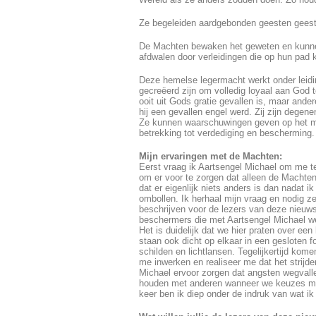
Ze begeleiden aardgebonden geesten gees
De Machten bewaken het geweten en kunne
afdwalen door verleidingen die op hun pad
Deze hemelse legermacht werkt onder leidin
gecreëerd zijn om volledig loyaal aan God
ooit uit Gods gratie gevallen is, maar and
hij een gevallen engel werd. Zij zijn dege
Ze kunnen waarschuwingen geven op het mo
betrekking tot verdediging en bescherming.
Mijn ervaringen met de Machten:
Eerst vraag ik Aartsengel Michael om me 
om er voor te zorgen dat alleen de Machte
dat er eigenlijk niets anders is dan nadat
ombollen. Ik herhaal mijn vraag en nodig ze 
beschrijven voor de lezers van deze nieuws
beschermers die met Aartsengel Michael we
Het is duidelijk dat we hier praten over een
staan ook dicht op elkaar in een gesloten fo
schilden en lichtlansen. Tegelijkertijd kom
me inwerken en realiseer me dat het strijde
Michael ervoor zorgen dat angsten wegvall
houden met anderen wanneer we keuzes make
keer ben ik diep onder de indruk van wat ik 