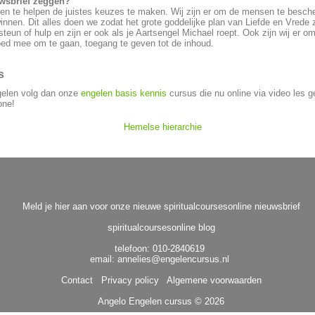
uwsbrief zeggen?
en te helpen de juistes keuzes te maken. Wij zijn er om de mensen te besche
nnen. Dit alles doen we zodat het grote goddelijke plan van Liefde en Vrede 
un of hulp en zijn er ook als je Aartsengel Michael roept. Ook zijn wij er 
goed mee om te gaan, toegang te geven tot de inhoud.
us
gelen volg dan onze
engelen basis kennis
cursus die nu online via video les g
one!
Hemelse hierarchie
Meld je hier aan voor onze nieuwe spiritualcoursesonline nieuwsbrief
spiritualcoursesonline blog
telefoon: 010-2840619
email:
annelies@engelencursus.nl
Contact
Privacy policy
Algemene voorwaarden
Angelo Engelen cursus
© 2026