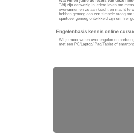
Wat willen jullie de lezers van deze nie
"Wij zijn aanwezig in iedere leven om mens
overwinnen en zo aan kracht en macht te wi
hebben genoeg aan een simpele vraag om ste
spiritueel genoeg ontwikkeld zijn om hier 
Engelenbasis kennis online curs
Wil je meer weten over engelen en aartsen
met een PC/Laptop/iPad/Tablet of smartph