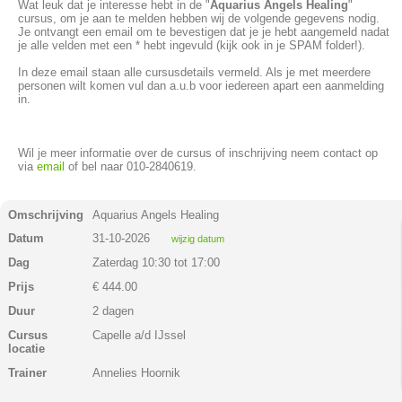
Wat leuk dat je interesse hebt in de "
Aquarius Angels Healing
"
cursus, om je aan te melden hebben wij de volgende gegevens nodig.
Je ontvangt een email om te bevestigen dat je je hebt aangemeld nadat
je alle velden met een * hebt ingevuld (kijk ook in je SPAM folder!).
In deze email staan alle cursusdetails vermeld. Als je met meerdere
personen wilt komen vul dan a.u.b voor iedereen apart een aanmelding
in.
Wil je meer informatie over de cursus of inschrijving neem contact op
via
email
of bel naar 010-2840619.
Omschrijving
Aquarius Angels Healing
Datum
31-10-2026
wijzig datum
Dag
Zaterdag 10:30 tot 17:00
Prijs
€ 444.00
Duur
2 dagen
Cursus
Capelle a/d IJssel
locatie
Trainer
Annelies Hoornik