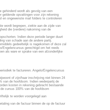
oe gehinderd wordt als gevolg van een
er geldende opvattingen voor zijn rekening
il en ongewenste mail folders te controleren
ie wordt begrepen, ziekte aan de zijde van
gheid die (verdere) nakoming van de
pschorten. Indien deze periode langer duurt
ding van schade aan de andere partij.
nmiddels gedeeltelijk is nagekomen of deze zal
lo/Engelencursus gerechtigd om het reeds
oen als ware er sprake van een afzonderlijke
eriodiek te factureren. Angelo/Engelencursus
woont of zijn/haar inschrijving niet binnen 24
% van de hoofdsom. Indien wederpartij de
worden kosten in rekening gebracht bestaande
an de cursus 100% van de hoofdsom
iftelijk te worden voorgelegd aan
etaling van de factuur binnen de op de factuur