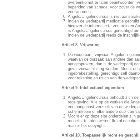
overeenkomst te laten beantwoorden, v
beperking van schade, voor zover de we
voorwaarden.
Angelo/Engelencursus is niet aansprake
Indien de wederpartij medicatie gebruik
hierover de informatie te verstrekken An
is Angelo/Engelencursus gerechtigd om 
Indien de wederpartij reeds de inschrij
Artikel 8. Vrijwaring
De wederpartij vrijwaart Angelo/Engele
waarvan de oorzaak aan andere dan aan
aangesproken, dan is de wederpartij geh
geval verwacht mag worden. Mocht de we
ingebrekestelling, gerechtigd zelf daar
voor rekening en risico van de wederpart
Artikel 9. Intellectueel eigendom
Angelo/Engelencursus behoudt zich de 
regelgeving. Alle op de werken die Ange
een aangepast verzoek van de wederpart
schermkopie of elke andere duplictie va
Mocht er op deze site onderdelen zijn g
mogelijk te laten weten. Ik zal dan dire
manier het copyright.
Artikel 10. Toepasselijk recht en geschil