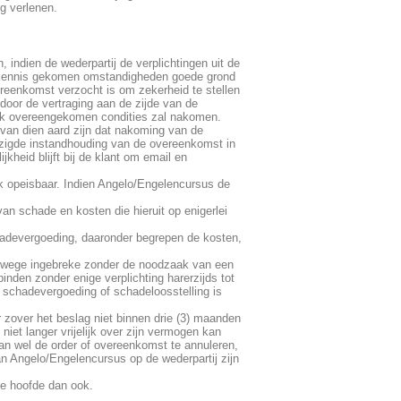
g verlenen.
indien de wederpartij de verplichtingen uit de
er kennis gekomen omstandigheden goede grond
vereenkomst verzocht is om zekerheid te stellen
 door de vertraging aan de zijde van de
ijk overeengekomen condities zal nakomen.
van dien aard zijn dat nakoming van de
jzigde instandhouding van de overeenkomst in
kheid blijft bij de klant om email en
k opeisbaar. Indien Angelo/Engelencursus de
van schade en kosten die hieruit op enigerlei
chadevergoeding, daaronder begrepen de kosten,
chtswege ingebreke zonder de noodzaak van een
nden zonder enige verplichting harerzijds tot
ot schadevergoeding of schadeloosstelling is
r zover het beslag niet binnen drie (3) maanden
iet langer vrijelijk over zijn vermogen kan
an wel de order of overeenkomst te annuleren,
an Angelo/Engelencursus op de wederpartij zijn
ke hoofde dan ook.