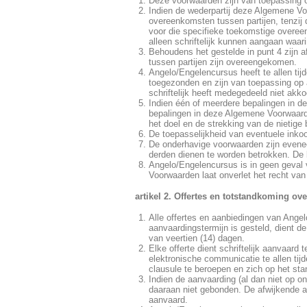
Deze voorwaarden zijn van toepassing o
Indien de wederpartij deze Algemene Vo
overeenkomsten tussen partijen, tenzij
voor die specifieke toekomstige overee
alleen schriftelijk kunnen aangaan waa
Behoudens het gestelde in punt 4 zijn a
tussen partijen zijn overeengekomen.
Angelo/Engelencursus heeft te allen ti
toegezonden en zijn van toepassing op 
schriftelijk heeft medegedeeld niet ak
Indien één of meerdere bepalingen in de
bepalingen in deze Algemene Voorwaarden
het doel en de strekking van de nietige
De toepasselijkheid van eventuele inko
De onderhavige voorwaarden zijn evene
derden dienen te worden betrokken. D
Angelo/Engelencursus is in geen geval 
Voorwaarden laat onverlet het recht va
artikel 2. Offertes en totstandkoming o
Alle offertes en aanbiedingen van Angelo
aanvaardingstermijn is gesteld, dient de
van veertien (14) dagen.
Elke offerte dient schriftelijk aanvaard
elektronische communicatie te allen tij
clausule te beroepen en zich op het sta
Indien de aanvaarding (al dan niet op 
daaraan niet gebonden. De afwijkende a
aanvaard.