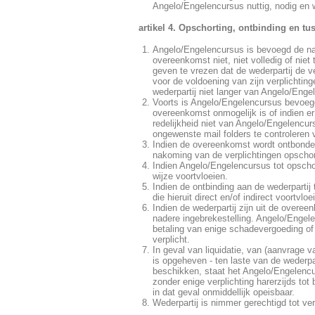
Angelo/Engelencursus nuttig, nodig en 
artikel 4. Opschorting, ontbinding en t
Angelo/Engelencursus is bevoegd de nako
overeenkomst niet, niet volledig of ni
geven te vrezen dat de wederpartij de ve
voor de voldoening van zijn verplichting
wederpartij niet langer van Angelo/Eng
Voorts is Angelo/Engelencursus bevoeg
overeenkomst onmogelijk is of indien e
redelijkheid niet van Angelo/Engelencur
ongewenste mail folders te controleren v
Indien de overeenkomst wordt ontbonden
nakoming van de verplichtingen opschor
Indien Angelo/Engelencursus tot opschort
wijze voortvloeien.
Indien de ontbinding aan de wederpartij
die hieruit direct en/of indirect voortvloe
Indien de wederpartij zijn uit de overe
nadere ingebrekestelling. Angelo/Engele
betaling van enige schadevergoeding of s
verplicht.
In geval van liquidatie, van (aanvrage v
is opgeheven - ten laste van de wederpa
beschikken, staat het Angelo/Engelencu
zonder enige verplichting harerzijds to
in dat geval onmiddellijk opeisbaar.
Wederpartij is nimmer gerechtigd tot ve