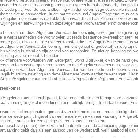
p iedere offerte, aanbieding en (vervolg)overeenkomst tussen Angelo/Engelen
orwaarden voor de toepassing van enige overeenkomst aanvaardt, dan geldt d
 de wederpartij voor de totstandkoming van die toekomstige overeenkomst sch
nkomst niet te aanvaarden. In dit laatste geval zal Angelo/Engelencursus de
rin Angelo/Engelencursus nadrukkelijk aanvaardt dat haar Algemene Voorwaarde
fwijkingen en aanvullingen van deze Algemene Voorwaarden en/of overeenkomst
jde het recht om deze Algemene Voorwaarden eenzijdig te wijzigen. De gewijz
alle werkzaamheden die voortvloeien uit reeds bestaande overeenkomsten, ten
koord te gaan, alsook op alle overeenkomsten die met Angelo/Engelencursus wo
ze Algemene Voorwaarden op enig moment geheel of gedeeltelijk nietig zijn of
 volledig in stand en zijn geheel van toepassing. De nietige bepaling zal w
 bepaling zoveel mogelijk benadert.
op- of andere voorwaarden van wederpartij wordt uitdrukkelijk van de hand ge
ens van toepassing op overeenkomsten met Angelo/Engelencursus, voor de u
e bepalingen van deze Algemene Voorwaarden worden mede ten behoeve van d
verplicht strikte naleving van deze Algemene Voorwaarden te verlangen. Het 
n Angelo/Engelencursus om de strikte naleving van deze Algemene Voorwaarden 
vereenkomst
/Engelencursus zijn vrijblijvend, tenzij in de offerte een termijn voor aanvaar
 aanvaarding te geschieden binnen een redelijk termijn. In dit kader wordt ver
 te worden. Indien gebruik is gemaakt van elektronische communicatie ligt de 
de bij de wederpartij. Ingeval van een andere wijze van aanvaarding is Angelo/
ndpunt te stellen dat een geldige overeenkomst is gesloten.
ondergeschikte punten) afwijkt van het in de offerte of de aanbieding opgeno
anvaarding geldt dan als een aanbod van de wederpartij, welk aanbod al dan