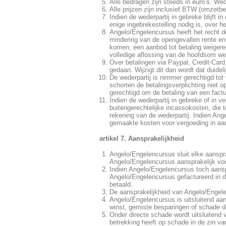
Alle bedragen zijn steeds in euro’s. Wed
Alle prijzen zijn inclusief BTW (omzet
Indien de wederpartij in gebreke blijft i
enige ingebrekestelling nodig is, over 
Angelo/Engelencursus heeft het recht de
mindering van de opengevallen rente en
komen, een aanbod tot betaling weigere
volledige aflossing van de hoofdsom we
Over betalingen via Paypal, Credit-Car
gedaan. Wijzigt dit dan wordt dat duide
De wederpartij is nimmer gerechtigd to
schorten de betalingsverplichting niet 
gerechtigd om de betaling van een fact
Indien de wederpartij in gebreke of in v
buitengerechtelijke incassokosten, die
rekening van de wederpartij. Indien Ang
gemaakte kosten voor vergoeding in aa
artikel 7. Aansprakelijkheid
Angelo/Engelencursus sluit elke aanspra
Angelo/Engelencursus aansprakelijk voor
Indien Angelo/Engelencursus toch aanspr
Angelo/Engelencursus gefactureerd in d
betaald.
De aansprakelijkheid van Angelo/Engelen
Angelo/Engelencursus is uitsluitend aan
winst, gemiste besparingen of schade do
Onder directe schade wordt uitsluitend 
betrekking heeft op schade in de zin v