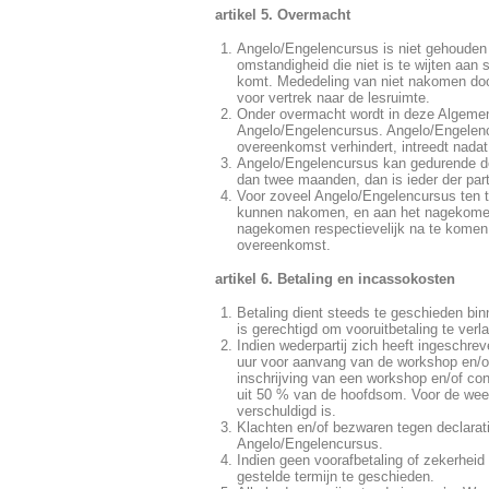
artikel 5. Overmacht
Angelo/Engelencursus is niet gehouden t
omstandigheid die niet is te wijten aan
komt. Mededeling van niet nakomen door 
voor vertrek naar de lesruimte.
Onder overmacht wordt in deze Algemene
Angelo/Engelencursus. Angelo/Engelencu
overeenkomst verhindert, intreedt nad
Angelo/Engelencursus kan gedurende de 
dan twee maanden, dan is ieder der part
Voor zoveel Angelo/Engelencursus ten ti
kunnen nakomen, en aan het nagekomen 
nagekomen respectievelijk na te komen g
overeenkomst.
artikel 6. Betaling en incassokosten
Betaling dient steeds te geschieden bi
is gerechtigd om vooruitbetaling te ver
Indien wederpartij zich heeft ingeschre
uur voor aanvang van de workshop en/of
inschrijving van een workshop en/of co
uit 50 % van de hoofdsom. Voor de wee
verschuldigd is.
Klachten en/of bezwaren tegen declarati
Angelo/Engelencursus.
Indien geen voorafbetaling of zekerheid
gestelde termijn te geschieden.