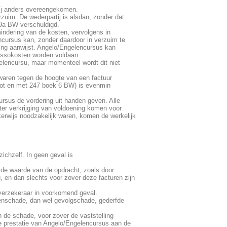
zij anders overeengekomen.
erzuim. De wederpartij is alsdan, zonder dat
119a BW verschuldigd.
mindering van de kosten, vervolgens in
ncursus kan, zonder daardoor in verzuim te
ling aanwijst. Angelo/Engelencursus kan
cassokosten worden voldaan.
elencursu, maar momenteel wordt dit niet
waren tegen de hoogte van een factuur
1 tot en met 247 boek 6 BW) is evenmin
cursus de vordering uit handen geven. Alle
er verkrijging van voldoening komen voor
kerwijs noodzakelijk waren, komen de werkelijk
ichzelf. In geen geval is
n de waarde van de opdracht, zoals door
 en dan slechts voor zover deze facturen zijn
 verzekeraar in voorkomend geval.
ogenschade, dan wel gevolgschade, gederfde
n de schade, voor zover de vaststelling
e prestatie van Angelo/Engelencursus aan de