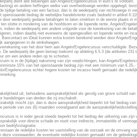
erpartij dient alle betalingen aan Angelo/Engelencursus in euro’s te voldoen.
belasting) en andere heffingen welke van overheidswege worden opgelegd, ten
n de tijdige betaling van een factuur, dan is de wederpartij van rechtswege in v
het openstaande bedrag de wettelijke handelsrente zoals bedoeld in artikel 6:
 door wederpartij gedane betalingen te laten strekken in de eerste plaats in 
 ten slotte in mindering van de hoofdsom en de lopende rente. Angelo/Engele
n, indien de wederpartij een andere volgorde voor de toerekening van de beta
igeren, indien daarbij niet eveneens de opengevallen en lopende rente en in
d, Bancontact en iDeal kunnen extra kosten berekend worden door Angelo/Eng
lijk aangegeven in de winkelwagen.
t verrekening van het door hem aan Angelo/Engelencursus verschuldigde. Bez
op. De wederpartij die geen beroep toekomt op afdeling 6.5.3 (de artikelen 23
uur om een andere reden op te schorten.
erzuim is in de (tijdige) nakoming van zijn verplichtingen, kan Angelo/Engelen
 tenminste 15% van het openstaande bedrag zijn met een minimum van € 25,- t
elo/Engelencursus echter hogere kosten ter incasso heeft gemaakt die redelij
nmerking.
kelijkheid uit, behoudens aansprakelijkheid als gevolg van grove schuld van z
 handelingen van derden die zij inschakelt.
akelijk mocht zijn, dan is deze aansprakelijkheid beperkt tot het bedrag va
e periode van zes (6) maanden voorafgaand aan de aansprakelijkheidsstelling,
cursus is in ieder geval steeds beperkt tot het bedrag der uitkering van zijn
sprakelijk voor directe schade en nooit voor indirecte, immateriële of verm
or bedrijfsstagnatie.
verstaan de redelijke kosten ter vaststelling van de oorzaak en de omvang va
an deze voorwaarden, de eventuele redelijke kosten gemaakt om de gebrekkig