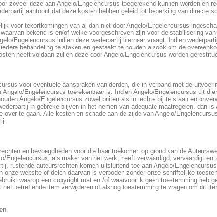
oor zoveel deze aan Angelo/Engelencursus toegerekend kunnen worden en red
derpartij aantoont dat deze kosten hebben geleid tot beperking van directe 
lijk voor tekortkomingen van al dan niet door Angelo/Engelencursus ingescha
t waarvan bekend is en/of welke voorgeschreven zijn voor de stabilisering va
gelo/Engelencursus indien deze wederpartij hiernaar vraagt. Indien wederparti
iedere behandeling te staken en gestaakt te houden alsook om de overeenkom
fkosten heeft voldaan zullen deze door Angelo/Engelencursus worden gerestitu
ncursus voor eventuele aanspraken van derden, die in verband met de uitvoer
 Angelo/Engelencursus toerekenbaar is. Indien Angelo/Engelencursus uit di
ouden Angelo/Engelencursus zowel buiten als in rechte bij te staan en onverw
derpartij in gebreke blijven in het nemen van adequate maatregelen, dan is
toe over te gaan. Alle kosten en schade aan de zijde van Angelo/Engelencursu
ij.
rechten en bevoegdheden voor die haar toekomen op grond van de Auteurswet
lo/Engelencursus, als maker van het werk, heeft vervaardigd, vervaardigt en z
ij, rustende auteursrechten komen uitsluitend toe aan Angelo/Engelencursus
n onze website of delen daarvan is verboden zonder onze schriftelijke toest
ebruikt waarop een copyright rust en /of waarvoor ik geen toestemming heb ge
ct het betreffende item verwijderen of alsnog toestemming te vragen om dit it
len