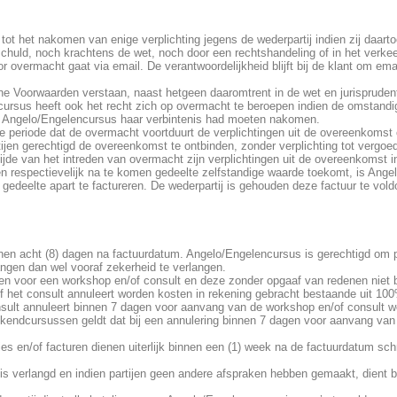
ot het nakomen van enige verplichting jegens de wederpartij indien zij daart
 schuld, noch krachtens de wet, noch door een rechtshandeling of in het verke
overmacht gaat via email. De verantwoordelijkheid blijft bij de klant om ema
 Voorwaarden verstaan, naast hetgeen daaromtrent in de wet en jurisprudent
rsus heeft ook het recht zich op overmacht te beroepen indien de omstandi
at Angelo/Engelencursus haar verbintenis had moeten nakomen.
periode dat de overmacht voortduurt de verplichtingen uit de overeenkomst o
ijen gerechtigd de overeenkomst te ontbinden, zonder verplichting tot vergoe
jde van het intreden van overmacht zijn verplichtingen uit de overeenkomst i
respectievelijk na te komen gedeelte zelfstandige waarde toekomt, is Ange
edeelte apart te factureren. De wederpartij is gehouden deze factuur te vold
nnen acht (8) dagen na factuurdatum. Angelo/Engelencursus is gerechtigd om p
langen dan wel vooraf zekerheid te verlangen.
ven voor een workshop en/of consult en deze zonder opgaaf van redenen niet bij
 het consult annuleert worden kosten in rekening gebracht bestaande uit 100
nsult annuleert binnen 7 dagen voor aanvang van de workshop en/of consult 
kendcursussen geldt dat bij een annulering binnen 7 dagen voor aanvang v
es en/of facturen dienen uiterlijk binnen een (1) week na de factuurdatum schr
 is verlangd en indien partijen geen andere afspraken hebben gemaakt, dient b