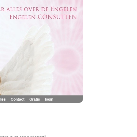
|
|
|
lies
Contact
Gratis
login