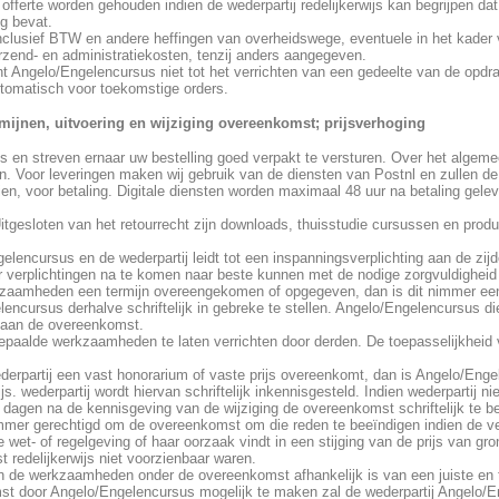
offerte worden gehouden indien de wederpartij redelijkerwijs kan begrijpen dat
ng bevat.
n inclusief BTW en andere heffingen van overheidswege, eventuele in het kad
erzend- en administratiekosten, tenzij anders aangegeven.
t Angelo/Engelencursus niet tot het verrichten van een gedeelte van de opd
utomatisch voor toekomstige orders.
termijnen, uitvoering en wijziging overeenkomst; prijsverhoging
is en streven ernaar uw bestelling goed verpakt te versturen. Over het algem
n. Voor leveringen maken wij gebruik van de diensten van Postnl en zullen d
zien, voor betaling. Digitale diensten worden maximaal 48 uur na betaling gelev
 Uitgesloten van het retourrecht zijn downloads, thuisstudie cursussen en prod
lencursus en de wederpartij leidt tot een inspanningsverplichting aan de zij
 verplichtingen na te komen naar beste kunnen met de nodige zorgvuldighei
kzaamheden een termijn overeengekomen of opgegeven, dan is dit nimmer een f
lencursus derhalve schriftelijk in gebreke te stellen. Angelo/Engelencursus die
 aan de overeenkomst.
epaalde werkzaamheden te laten verrichten door derden. De toepasselijkheid v
rpartij een vast honorarium of vaste prijs overeenkomt, dan is Angelo/Engelen
s. wederpartij wordt hiervan schriftelijk inkennisgesteld. Indien wederpartij nie
0) dagen na de kennisgeving van de wijziging de overeenkomst schriftelijk te 
immer gerechtigd om de overeenkomst om die reden te beeïndigen indien de ver
 wet- of regelgeving of haar oorzaak vindt in een stijging van de prijs van gr
 redelijkerwijs niet voorzienbaar waren.
an de werkzaamheden onder de overeenkomst afhankelijk is van een juiste en
st door Angelo/Engelencursus mogelijk te maken zal de wederpartij Angelo/En