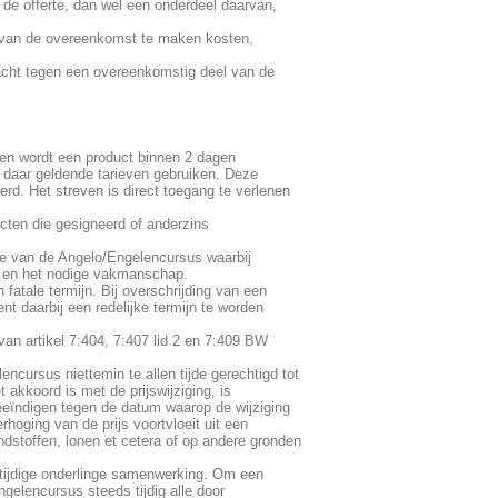
 de offerte, dan wel een onderdeel daarvan,
er van de overeenkomst te maken kosten,
racht tegen een overeenkomstig deel van de
een wordt een product binnen 2 dagen
e daar geldende tarieven gebruiken. Deze
erd. Het streven is direct toegang te verlenen
ucten die gesigneerd of anderzins
de van de Angelo/Engelencursus waarbij
d en het nodige vakmanschap.
atale termijn. Bij overschrijding van een
nt daarbij een redelijke termijn te worden
an artikel 7:404, 7:407 lid 2 en 7:409 BW
cursus niettemin te allen tijde gerechtigd tot
t akkoord is met de prijswijziging, is
beeïndigen tegen de datum waarop de wijziging
hoging van de prijs voortvloeit uit een
ondstoffen, lonen et cetera of op andere gronden
 tijdige onderlinge samenwerking. Om een
gelencursus steeds tijdig alle door