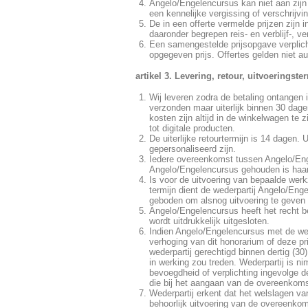
Angelo/Engelencursus kan niet aan zijn 
een kennelijke vergissing of verschrijvi
De in een offerte vermelde prijzen zij
daaronder begrepen reis- en verblijf-, v
Een samengestelde prijsopgave verplich
opgegeven prijs. Offertes gelden niet a
artikel 3. Levering, retour, uitvoerings
Wij leveren zodra de betaling ontangen 
verzonden maar uiterlijk binnen 30 dage
kosten zijn altijd in de winkelwagen te 
tot digitale producten.
De uiterlijke retourtermijn is 14 dagen.
gepersonaliseerd zijn.
Iedere overeenkomst tussen Angelo/Enge
Angelo/Engelencursus gehouden is haar
Is voor de uitvoering van bepaalde wer
termijn dient de wederpartij Angelo/Enge
geboden om alsnog uitvoering te geven
Angelo/Engelencursus heeft het recht b
wordt uitdrukkelijk uitgesloten.
Indien Angelo/Engelencursus met de wede
verhoging van dit honorarium of deze prij
wederpartij gerechtigd binnen dertig (3
in werking zou treden. Wederpartij is n
bevoegdheid of verplichting ingevolge de
die bij het aangaan van de overeenkomst
Wederpartij erkent dat het welslagen v
behoorlijk uitvoering van de overeenkom