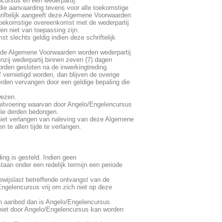
cursus en een wederpartij.
ie aanvaarding tevens voor alle toekomstige
riftelijk aangeeft deze Algemene Voorwaarden
 toekomstige overeenkomst met de wederpartij
n niet van toepassing zijn.
 slechts geldig indien deze schriftelijk
igde Algemene Voorwaarden worden wederpartij
zij wederpartij binnen zeven (7) dagen
rden gesloten na de inwerkingtreding.
 vernietigd worden, dan blijven de overige
orden vervangen door een geldige bepaling die
wezen.
itvoering waarvan door Angelo/Engelencursus
ie derden bedongen.
niet verlangen van naleving van deze Algemene
te allen tijde te verlangen.
ding is gesteld. Indien geen
staan onder een redelijk termijn een periode
bewijslast betreffende ontvangst van de
Engelencursus vrij om zich niet op deze
men aanbod dan is Angelo/Engelencursus
 niet door Angelo/Engelencursus kan worden