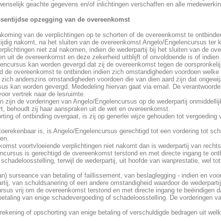
wenselijk geachte gegevens en/of inlichtingen verschaffen en alle medewerkin
ussentijdse opzegging van de overeenkomst
ming van de verplichtingen op te schorten of de overeenkomst te ontbinden, 
et tijdig nakomt, na het sluiten van de overeenkomst Angelo/Engelencursus t
rplichtingen niet zal nakomen, indien de wederpartij bij het sluiten van de o
en uit de overeenkomst en deze zekerheid uitblijft of onvoldoende is of indien
elencursus kan worden gevergd dat zij de overeenkomst tegen de oorspronkel
d de overeenkomst te ontbinden indien zich omstandigheden voordoen welke 
r zich anderszins omstandigheden voordoen die van dien aard zijn dat ongewi
sus kan worden gevergd. Mededeling hiervan gaat via email. De verantwoordelij
oor vertrek naar de lesruimte.
 zijn de vorderingen van Angelo/Engelencursus op de wederpartij onmiddellij
t, behoudt zij haar aanspraken uit de wet en overeenkomst.
ing of ontbinding overgaat, is zij op generlei wijze gehouden tot vergoeding 
 toerekenbaar is, is Angelo/Engelencursus gerechtigd tot een vordering tot s
ien.
enkomst voortvloeiende verplichtingen niet nakomt dan is wederpartij van re
ncursus is gerechtigd de overeenkomst terstond en met directe ingang te ontbi
chadeloosstelling, terwijl de wederpartij, uit hoofde van wanprestatie, wel t
an) surseance van betaling of faillissement, van beslaglegging - indien en voo
rtij, van schuldsanering of een andere omstandigheid waardoor de wederpartij n
rsus vrij om de overeenkomst terstond en met directe ingang te beëindigen d
t betaling van enige schadevergoeding of schadeloosstelling. De vorderingen v
rrekening of opschorting van enige betaling of verschuldigde bedragen uit wel