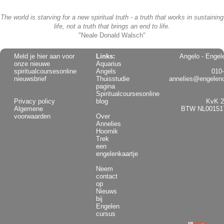
The world is starving for a new spiritual truth - a truth that works in sustaining
life, not a truth that brings an end to life.
"Neale Donald Walsch"
Meld je hier aan voor
Links:
Angelo - Engel
onze nieuwe
Aquarius
spiritualcoursesonline
Angels
010
nieuwsbrief
Thuisstudie
annelies@engelenc
pagina
Spiritualcoursesonline
Privacy policy
blog
KvK 2
Algemene
BTW NL00151
voorwaarden
Over
Annelies
Hoornik
Trek
een
engelenkaartje
Neem
contact
op
Nieuws
bij
Engelen
cursus