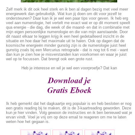
Zelf merk ik dit ook heel sterk en ik ben al dagen bezig met veel meer
energiewerk dan gebruikelijk. Wat kun jij doen om dit voor jezelf te
ondersteunen? Daar kan ik je wel een paar tips voor geven. Ik heb erg
veel aan numerologie, het vertelt me exact wat er op dit moment speelt
qua energie - die dag, die week of die maand- en dat in combinatie met
mijn eigen persoonlijke numerologie en die van mijn aanstaande. Door
dit naast elkaar te leggen krijg ik een heel gedetailleerd inzicht in de
situatie en hoe daar het maximale uit te halen. Ook op dagen dat de
kosmische energieën minder gunstig zijn is de numerologie juist heel
gunstig zoals bij een Mercurius retrograde - dat is nog tot 6 mei - want
dan kun je zien hoe je misverstanden kan voorkomen en waar je juist
wel op te focussen. Dat brengt ook een grote rust.
Heb je interesse en wil je wel een voorproefje? Dat kan
Ik heb gemerkt dat het dagkaartje erg populair is en heb besloten er nog
een gratis reading bij te maken, dit is de 3-kaartreading geworden. Deze
kun je hier vinden. Volg gewoon de instructies en ik ben benieuwd wat je
ervan vindt. Voel je vrij om op deze email te reageren om me te laten
weten hoe het gegaan is.