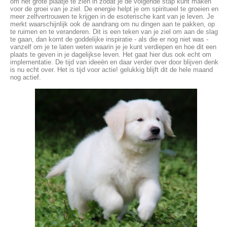
om het grote plaatje te zien in zodat je de volgende stap kunt maken
voor de groei van je ziel. De energie helpt je om spiritueel te groeien en
meer zelfvertrouwen te krijgen in de esoterische kant van je leven. Je
merkt waarschijnlijk ook de aandrang om nu dingen aan te pakken, op
te ruimen en te veranderen. Dit is een teken van je ziel om aan de slag
te gaan, dan komt de goddelijke inspiratie - als die er nog niet was -
vanzelf om je te laten weten waarin je je kunt verdiepen en hoe dit een
plaats te geven in je dagelijkse leven. Het gaat hier dus ook echt om
implementatie. De tijd van ideeën en daar verder over door blijven denk
is nu echt over. Het is tijd voor actie! gelukkig blijft dit de hele maand
nog actief.