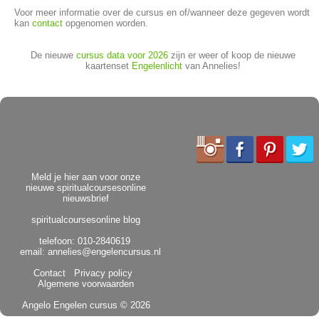
Voor meer informatie over de cursus en of/wanneer deze gegeven wordt
kan
contact
opgenomen worden.
De nieuwe
cursus data voor 2026
zijn er weer of koop de nieuwe
kaartenset
Engelenlicht
van Annelies!
Meld je hier aan voor onze
nieuwe spiritualcoursesonline
nieuwsbrief
spiritualcoursesonline blog
telefoon: 010-2840619
email:
annelies@engelencursus.nl
Contact
Privacy policy
Algemene voorwaarden
Angelo Engelen cursus
© 2026