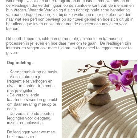
workshop. Naast een korte terugblik op de basis richten we ons op de
de Readingen die verder ingaan op de spirituele kant van de mensen en
hun vragen. Waar de Verdieping A zich richt op praktische benadering
van aangedragen vragen, zal bij deze workshop meer gekeken worden
naar wat een persoon beweegt op spiritueel gebied en hoe zich dit uit in
het alledaagse leven en wat daar van de engelen aan adviezen voor
komen.
Dit geeft diepere inzichten in de mentale, spirituele en karmische
processen in je leven en hoe daar mee om te gaan. De readingen zijn
intenser en vragen ook meer tijd om in zijn geheel te leggen en door te
geven.
Dag indeling:
- Korte terugblik op de basis
- Visualisatie om je
frequentie te verhogen en
alvast in contact te komen
met je engelen
- De verschillende
kaartensets worden gebruikt
om daar ervaring mee op te
doen
- De verschillende soorten
leggingen voor diepgang,
inzicht en oplossing
De leggingen waar we mee
bezig gaan zijn: