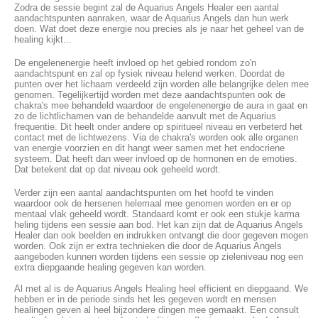
Zodra de sessie begint zal de Aquarius Angels Healer een aantal
aandachtspunten aanraken, waar de Aquarius Angels dan hun werk
doen. Wat doet deze energie nou precies als je naar het geheel van de
healing kijkt...
De engelenenergie heeft invloed op het gebied rondom zo'n
aandachtspunt en zal op fysiek niveau helend werken. Doordat de
punten over het lichaam verdeeld zijn worden alle belangrijke delen mee
genomen. Tegelijkertijd worden met deze aandachtspunten ook de
chakra's mee behandeld waardoor de engelenenergie de aura in gaat en
zo de lichtlichamen van de behandelde aanvult met de Aquarius
frequentie. Dit heelt onder andere op spiritueel niveau en verbeterd het
contact met de lichtwezens. Via de chakra's worden ook alle organen
van energie voorzien en dit hangt weer samen met het endocriene
systeem. Dat heeft dan weer invloed op de hormonen en de emoties.
Dat betekent dat op dat niveau ook geheeld wordt.
Verder zijn een aantal aandachtspunten om het hoofd te vinden
waardoor ook de hersenen helemaal mee genomen worden en er op
mentaal vlak geheeld wordt. Standaard komt er ook een stukje karma
heling tijdens een sessie aan bod. Het kan zijn dat de Aquarius Angels
Healer dan ook beelden en indrukken ontvangt die door gegeven mogen
worden. Ook zijn er extra technieken die door de Aquarius Angels
aangeboden kunnen worden tijdens een sessie op zieleniveau nog een
extra diepgaande healing gegeven kan worden.
Al met al is de Aquarius Angels Healing heel efficient en diepgaand. We
hebben er in de periode sinds het les gegeven wordt en mensen
healingen geven al heel bijzondere dingen mee gemaakt. Een consult