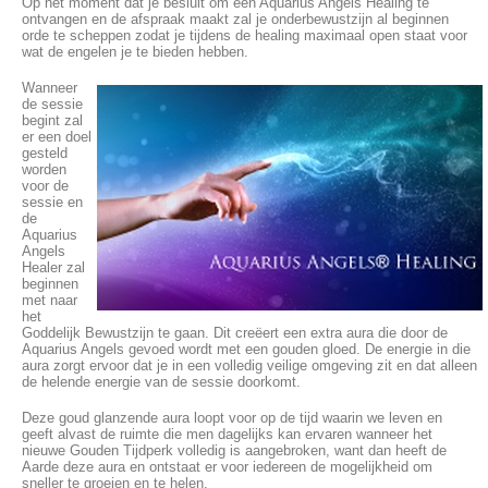
Op het moment dat je besluit om een Aquarius Angels Healing te
ontvangen en de afspraak maakt zal je onderbewustzijn al beginnen
orde te scheppen zodat je tijdens de healing maximaal open staat voor
wat de engelen je te bieden hebben.
Wanneer
de sessie
begint zal
er een doel
gesteld
worden
voor de
sessie en
de
Aquarius
Angels
Healer zal
beginnen
met naar
het
Goddelijk Bewustzijn te gaan. Dit creëert een extra aura die door de
Aquarius Angels gevoed wordt met een gouden gloed. De energie in die
aura zorgt ervoor dat je in een volledig veilige omgeving zit en dat alleen
de helende energie van de sessie doorkomt.
Deze goud glanzende aura loopt voor op de tijd waarin we leven en
geeft alvast de ruimte die men dagelijks kan ervaren wanneer het
nieuwe Gouden Tijdperk volledig is aangebroken, want dan heeft de
Aarde deze aura en ontstaat er voor iedereen de mogelijkheid om
sneller te groeien en te helen.