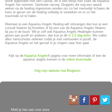
wordt afgesloten met een Lastral, dit is een flesje met zoals de Aquarius
Angels het noemen: Spirituele nazorg. Druppels die nog een aantal
weken na de healing ingenomen worden om zo het menselijk lichaam de
kans te geven om de healing volledig te verweken en er zo het
maximale uit te halen.
Wanneer je een Aquarius Angels Healing wilt ontvangen dan kun je een
consult boeken bij Annelies of bij een van de Aquarius Angels Healers
bij jou in de buurt. Wil je zelf ook Aquarius Angels Healingen kunnen
geven aan jezelf en anderen, dan kun je dit
in 2,5 dag leren
. We zullen
alles ruimschoots oefenen zodat je met vertrouwen in jezelf, de
Aquarius Angels en het gevoel in je vingers naar huis gaat.
Kijk op de
Aquarius Angels
® pagina voor meer informatie of leer de
aquarius angels kennen in de
online thuisstudie
Volg mijn website met Bloglovin
Meld je hier aan voor onze