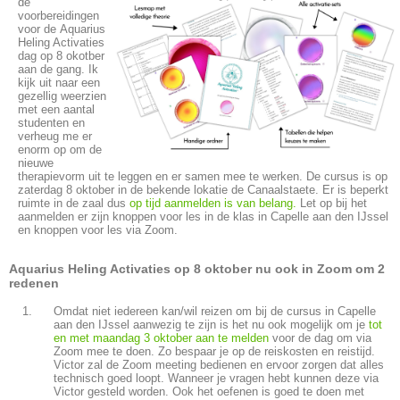
de
voorbereidingen
voor de Aquarius
Heling Activaties
dag op 8 okotber
aan de gang. Ik
kijk uit naar een
gezellig weerzien
met een aantal
studenten en
verheug me er
enorm op om de
nieuwe
therapievorm uit te leggen en er samen mee te werken. De cursus is op
zaterdag 8 oktober in de bekende lokatie de Canaalstaete. Er is beperkt
ruimte in de zaal dus
op tijd aanmelden is van belang.
Let op bij het
aanmelden er zijn knoppen voor les in de klas in Capelle aan den IJssel
en knoppen voor les via Zoom.
Aquarius Heling Activaties op 8 oktober nu ook in Zoom om 2
redenen
Omdat niet iedereen kan/wil reizen om bij de cursus in Capelle
aan den IJssel aanwezig te zijn is het nu ook mogelijk om je
tot
en met maandag 3 oktober aan te melden
voor de dag om via
Zoom mee te doen. Zo bespaar je op de reiskosten en reistijd.
Victor zal de Zoom meeting bedienen en ervoor zorgen dat alles
technisch goed loopt. Wanneer je vragen hebt kunnen deze via
Victor gesteld worden. Ook het oefenen is goed te doen met