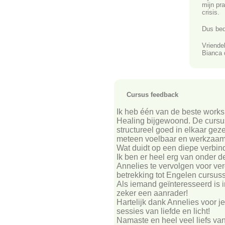
mijn pra
crisis.
Dus bed
Vriendel
Bianca 
Cursus feedback
Ik heb één van de beste works
Healing bijgewoond. De cursus(
structureel goed in elkaar geze
meteen voelbaar en werkzaam o
Wat duidt op een diepe verbin
Ik ben er heel erg van onder d
Annelies te vervolgen voor v
betrekking tot Engelen cursus
Als iemand geïnteresseerd is 
zeker een aanrader!
Hartelijk dank Annelies voor j
sessies van liefde en licht!
Namaste en heel veel liefs van