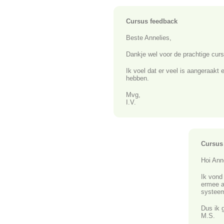
Cursus feedback
Beste Annelies,
Dankje wel voor de prachtige cur
Ik voel dat er veel is aangeraakt 
hebben.
Mvg,
I.V.
Cursus
Hoi Ann
Ik vond
ermee a
systeem
Dus ik 
M.S.