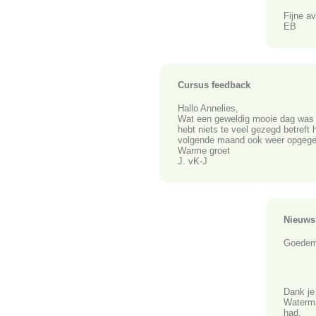
Fijne a
EB
Cursus feedback
Hallo Annelies,
W
at een geweldig mooie dag was 
hebt niets te veel gezegd betreft 
volgende maand ook weer opgege
Warme groet
J. vK-J
Nieuws
Goedemo
Dank je
Waterma
had.