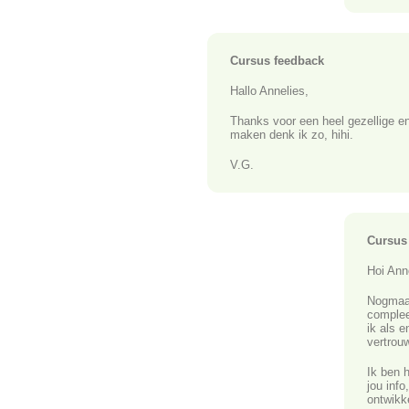
Cursus feedback
Hallo Annelies,
Thanks voor een heel gezellige en
maken denk ik zo, hihi.
V.G.
Cursus
Hoi Ann
Nogmaal
complee
ik als e
vertrou
Ik ben 
jou info
ontwikk