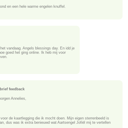
vond en een hele warme engelen knuffel.
het vandaag. Angels blessings day. En idd je
hoe goed het ging online. Ik heb mij voor
ven.
brief feedback
rgen Annelies,
 voor de kaartlegging die ik mocht doen. Mijn eigen sterrenbeeld is
n, dus was ik extra benieuwd wat Aartsengel Jofiël mij te vertellen