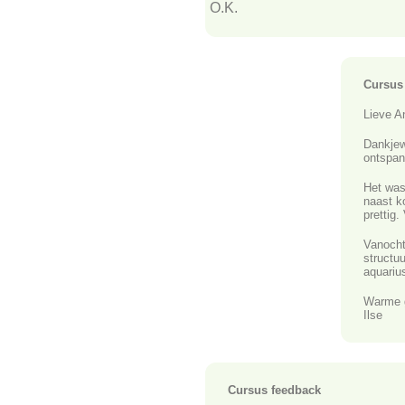
O.K.
Cursus
Lieve A
Dankjew
ontspan
Het was 
naast k
prettig
Vanocht
structu
aquariu
Warme g
Ilse
Cursus feedback