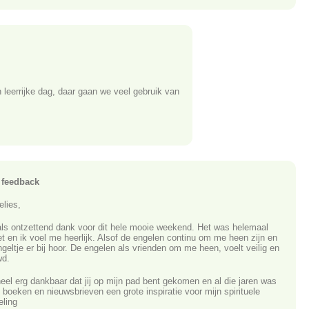
 leerrijke dag, daar gaan we veel gebruik van
 feedback
elies,
s ontzettend dank voor dit hele mooie weekend. Het was helemaal
t en ik voel me heerlijk. Alsof de engelen continu om me heen zijn en
ngeltje er bij hoor. De engelen als vrienden om me heen, voelt veilig en
wd.
heel erg dankbaar dat jij op mijn pad bent gekomen en al die jaren was
, boeken en nieuwsbrieven een grote inspiratie voor mijn spirituele
eling