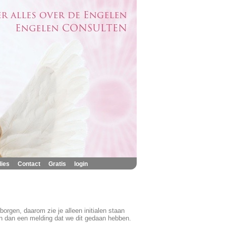
|
|
|
lies
Contact
Gratis
login
rgen, daarom zie je alleen initialen staan
en dan een melding dat we dit gedaan hebben.