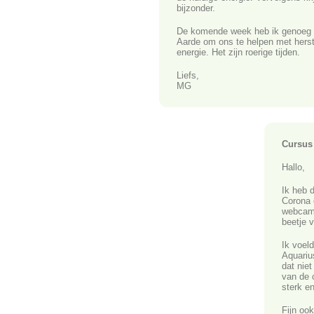
bijzonder.
De komende week heb ik genoeg t
Aarde om ons te helpen met herstr
energie. Het zijn roerige tijden.
Liefs,
MG
Cursus
Hallo,
Ik heb 
Corona 
webcam 
beetje 
Ik voeld
Aquariu
dat nie
van de c
sterk en
Fijn oo