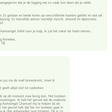
aangegeven dat je de legging net zo vaak kon doen als je wilde.
'm 2x gedaan en beide keren op verschillende kaarten geklikt en wat wil
bazing: 2x hetzelfde advies namelijk inzicht, afstand en diplomatie.
i!
Aartsengel Jofiël voor je hulp, ik zal het zeker ter harte nemen.
ag Annelies,
s TB
an jou via de mail binnenkomt, moet ik
t geeft altijd stof tot nadenken.
r ik op dit moment mee bezig ben. Het loslaten
ioneringen. Ik heb het gevoel dat de onderste
 Aartsengel Chamuel mij te helpen bij de
ik het gevoel heb dat het om loslaten gaat in
g ik drie antwoorden over loslaten. Dit is zo