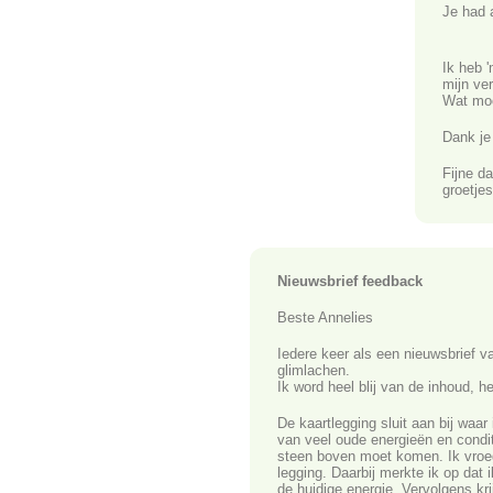
Je had 
Ik heb 
mijn ver
Wat moo
Dank je 
Fijne d
groetje
Nieuwsbrief feedback
Beste Annelies
Iedere keer als een nieuwsbrief v
glimlachen.
Ik word heel blij van de inhoud, he
De kaartlegging sluit aan bij waa
van veel oude energieën en condit
steen boven moet komen. Ik vroeg
legging. Daarbij merkte ik op dat 
de huidige energie. Vervolgens krij