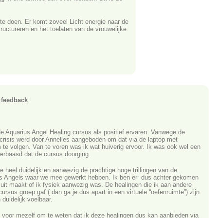
e doen. Er komt zoveel Licht energie naar de
uctureren en het toelaten van de vrouwelijke
 feedback
de Aquarius Angel Healing cursus als positief ervaren. Vanwege de
crisis werd door Annelies aangeboden om dat via de laptop met
te volgen. Van te voren was ik wat huiverig ervoor. Ik was ook wel een
verbaasd dat de cursus doorging.
e heel duidelijk en aanwezig de prachtige hoge trillingen van de
s Angels waar we mee gewerkt hebben. Ik ben er dus achter gekomen
t uit maakt of ik fysiek aanwezig was. De healingen die ik aan andere
ursus groep gaf ( dan ga je dus apart in een virtuele “oefenruimte”) zijn
 duidelijk voelbaar.
k voor mezelf om te weten dat ik deze healingen dus kan aanbieden via