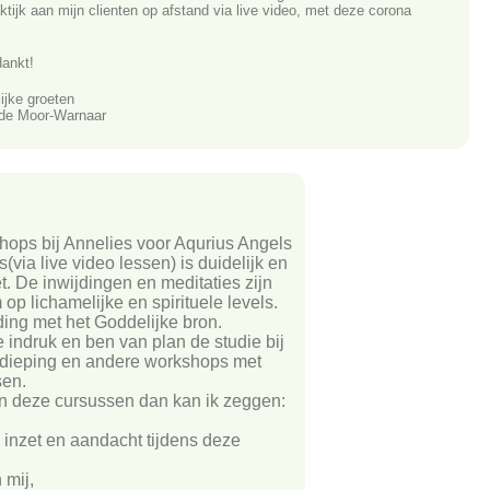
ktijk aan mijn clienten op afstand via live video, met deze corona
ankt!
ijke groeten
de Moor-Warnaar
hops bij Annelies voor Aqurius Angels
via live video lessen) is duidelijk en
t. De inwijdingen en meditaties zijn
p lichamelijke en spirituele levels.
ding met het Goddelijke bron.
e indruk en ben van plan de studie bij
erdieping en andere workshops met
sen.
in deze cursussen dan kan ik zeggen:
e inzet en aandacht tijdens deze
 mij,