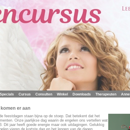
|
|
|
|
|
|
Specials
Cursus
Consulten
Winkel
Downloads
Therapeuten
Anne
 komen er aan
 de feestdagen staan bijna op de stoep. Dat betekent dat het
menten. Onze jaarlijkse dag waarin de engelen ons vertellen wat
. Dit jaar heeft goede energie maar ook uitdagingen. Gelukkig
ngelen vieren de kortste dag en het lengen van de dagen.