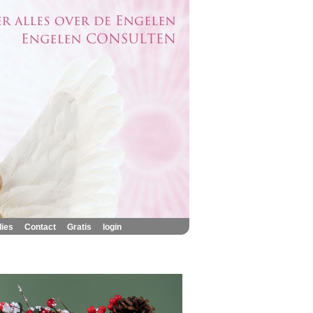
|
|
|
lies
Contact
Gratis
login