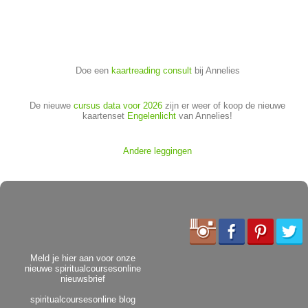
Doe een
kaartreading consult
bij Annelies
De nieuwe
cursus data voor 2026
zijn er weer of koop de nieuwe
kaartenset
Engelenlicht
van Annelies!
Andere leggingen
Meld je hier aan voor onze
nieuwe spiritualcoursesonline
nieuwsbrief
spiritualcoursesonline blog