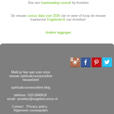
Doe een
kaartreading consult
bij Annelies
De nieuwe
cursus data voor 2026
zijn er weer of koop de nieuwe
kaartenset
Engelenlicht
van Annelies!
Andere leggingen
Meld je hier aan voor onze
nieuwe spiritualcoursesonline
nieuwsbrief
spiritualcoursesonline blog
telefoon: 010-2840619
email:
annelies@engelencursus.nl
Contact
Privacy policy
Algemene voorwaarden