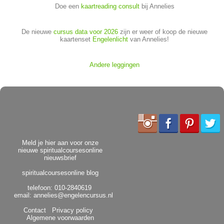
Doe een
kaartreading consult
bij Annelies
De nieuwe
cursus data voor 2026
zijn er weer of koop de nieuwe
kaartenset
Engelenlicht
van Annelies!
Andere leggingen
Meld je hier aan voor onze
nieuwe spiritualcoursesonline
nieuwsbrief
spiritualcoursesonline blog
telefoon: 010-2840619
email:
annelies@engelencursus.nl
Contact
Privacy policy
Algemene voorwaarden