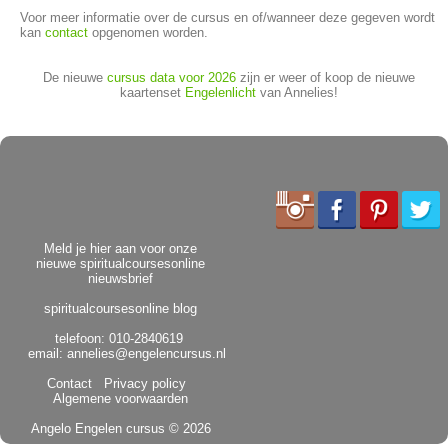
Voor meer informatie over de cursus en of/wanneer deze gegeven wordt
kan
contact
opgenomen worden.
De nieuwe
cursus data voor 2026
zijn er weer of koop de nieuwe
kaartenset
Engelenlicht
van Annelies!
Meld je hier aan voor onze
nieuwe spiritualcoursesonline
nieuwsbrief
spiritualcoursesonline blog
telefoon: 010-2840619
email:
annelies@engelencursus.nl
Contact
Privacy policy
Algemene voorwaarden
Angelo Engelen cursus
© 2026