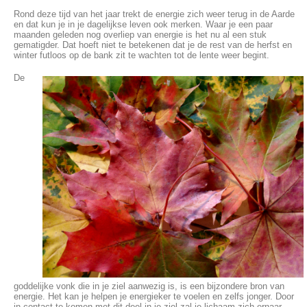
Rond deze tijd van het jaar trekt de energie zich weer terug in de Aarde
en dat kun je in je dagelijkse leven ook merken. Waar je een paar
maanden geleden nog overliep van energie is het nu al een stuk
gematigder. Dat hoeft niet te betekenen dat je de rest van de herfst en
winter futloos op de bank zit te wachten tot de lente weer begint.
De
goddelijke vonk die in je ziel aanwezig is, is een bijzondere bron van
energie. Het kan je helpen je energieker te voelen en zelfs jonger. Door
in contact te komen met dit deel in je ziel zal je lichaam zich ernaar