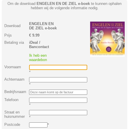
Om de download
ENGELEN EN DE ZIEL e-boek
te kunnen ophalen
hebben wij de volgende informatie nodig.
ENGELEN EN
Download
DE ZIEL e-boek
Prijs
€ 9.99
Betaling via
iDeal /
Bancontact
Ik heb een
waardebon
Voornaam
*
Achternaam
*
Bedrijfsnaam
Telefoon
*
Straat en
huisnummer
*
Postcode
*