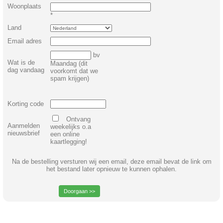
Woonplaats
*
Land
Email adres
bv
Wat is de
Maandag (dit
dag vandaag
voorkomt dat we
spam krijgen)
Korting code
Ontvang
Aanmelden
weekelijks o.a
nieuwsbrief
een online
kaartlegging!
Na de bestelling versturen wij een email, deze email bevat de link om
het bestand later opnieuw te kunnen ophalen.