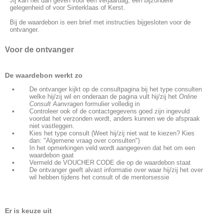
Jij kan het dan geven voor een verjaardag, een bijzondere
gelegenheid of voor Sinterklaas of Kerst.
Bij de waardebon is een brief met instructies bijgesloten voor de
ontvanger.
Voor de ontvanger
De waardebon werkt zo
De ontvanger kijkt op de consultpagina bij het type consulten
welke hij/zij wil en onderaan de pagina vult hij/zij het
Online
Consult Aanvragen
formulier volledig in
Controleer ook of de contactgegevens goed zijn ingevuld
voordat het verzonden wordt, anders kunnen we de afspraak
niet vastleggen.
Kies het type consult (Weet hij/zij niet wat te kiezen? Kies
dan: "Algemene vraag over consulten")
In het opmerkingen veld wordt aangegeven dat het om een
waardebon gaat
Vermeld de VOUCHER CODE die op de waardebon staat
De ontvanger geeft alvast informatie over waar
hij/zij
het over
wil hebben tijdens het consult of de mentorsessie
Er is keuze uit