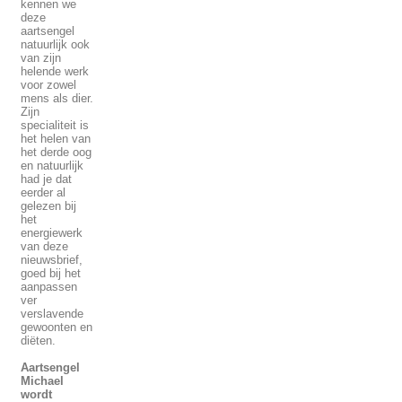
kennen we
deze
aartsengel
natuurlijk ook
van zijn
helende werk
voor zowel
mens als dier.
Zijn
specialiteit is
het helen van
het derde oog
en natuurlijk
had je dat
eerder al
gelezen bij
het
energiewerk
van deze
nieuwsbrief,
goed bij het
aanpassen
ver
verslavende
gewoonten en
diëten.
Aartsengel
Michael
wordt