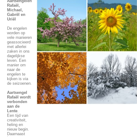
Aartsengelen
Rafaël,
Michael,
Gabrël en
Uriël
De engelen
worden op
vele manieren
geassocieerd
met allerlei
zaken in ons
dagelijkse
leven. Een
manier om
naar de
engelen te
kijken is via
de seizoenen.
Aartsengel
Rafaël wordt
verbonden
aan de
Lente
.
Een tijd van
creativiteit,
heling en
nieuw begin.
Daarnaast