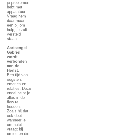
je problemen
hebt met
apparatuur.
Vraag hem
daar maar
een bij om
hulp, je zult
versteld
staan.
Aartsengel
Gabriël
wordt
verbonden
aan de
Herfst.
Een tijd van
oogsten,
emoties en
relaties. Deze
engel helpt je
alles in de
flow te
houden.
Zoals hij dat
ook doet
wanneer je
om hulpt
vraagt bij
projecten die