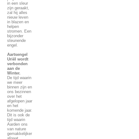
in een sleur
zijn geraakt,
zal hij alles
nieuw leven
in blazen en
helpen
stromen. Een
bijzonder
steunende
engel.
Aartsengel
Uriël wordt
verbonden
aan de
Winter.
De tijd waarin
we meer
binnen zijn en
ons bezinnen
over het
afgelopen jaar
en het
komende jaar.
Dit is ook de
tijd waarin
Aarden ons
van nature
gemakkelijker
afgaat.