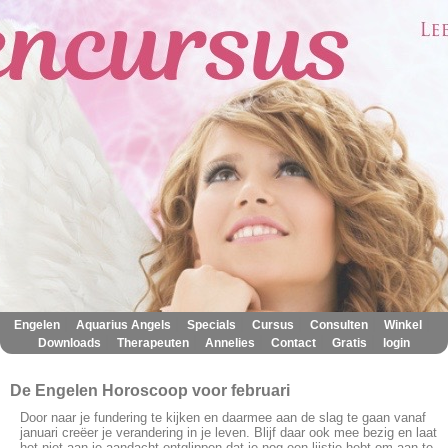
|
|
|
|
|
|
Engelen
Aquarius Angels
Specials
Cursus
Consulten
Winkel
|
|
|
|
|
Downloads
Therapeuten
Annelies
Contact
Gratis
login
De Engelen Horoscoop voor februari
Door naar je fundering te kijken en daarmee aan de slag te gaan vanaf
januari creëer je verandering in je leven. Blijf daar ook mee bezig en laat
het niet aan je aandacht ontglippen dat je nog een lijstje hebt om aan te