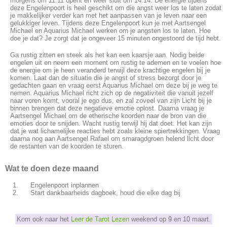
morgens om 11:11 opent en weer sluit om 14:14. De energie tijdens
deze Engelenpoort is heel geschikt om die angst weer los te laten zodat
je makkelijker verder kan met het aanpassen van je leven naar een
gelukkiger leven. Tijdens deze Engelenpoort kun je met Aartsengel
Michael en Aquarius Michael werken om je angsten los te laten. Hoe
doe je dat? Je zorgt dat je ongeveer 15 minuten ongestoord de tijd hebt.
Ga rustig zitten en steek als het kan een kaarsje aan. Nodig beide
engelen uit en neem een moment om rustig te ademen en te voelen hoe
de energie om je heen veranderd terwijl deze krachtige engelen bij je
komen. Laat dan de situatie die je angst of stress bezorgt door je
gedachten gaan en vraag eerst Aquarius Michael om deze bij je weg te
nemen. Aquarius Michael richt zich op de negativiteit die vanuit jezelf
naar voren komt, vooral je ego dus, en zal zoveel van zijn Licht bij je
binnen brengen dat deze negatieve emotie oplost. Daarna vraag je
Aartsengel Michael om de etherische koorden naar de bron van die
emoties door te snijden. Wacht rustig terwijl hij dat doet. Het kan zijn
dat je wat lichamelijke reacties hebt zoals kleine spiertrekkingen. Vraag
daarna nog aan Aartsengel Rafael om smaragdgroen helend licht door
de restanten van de koorden te sturen.
Wat te doen deze maand
Engelenpoort inplannen
Start dankbaarheids dagboek, houd die elke dag bij
Kom ook naar het
Leer de Tarot Lezen
weekend op 9 en 10 maart.