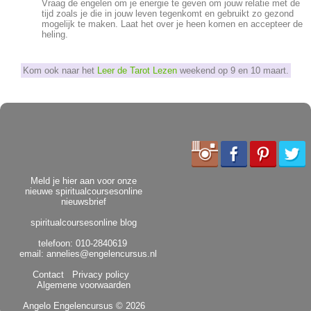
Vraag de engelen om je energie te geven om jouw relatie met de
tijd zoals je die in jouw leven tegenkomt en gebruikt zo gezond
mogelijk te maken. Laat het over je heen komen en accepteer de
heling.
Kom ook naar het
Leer de Tarot Lezen
weekend op 9 en 10 maart.
Meld je hier aan voor onze
nieuwe spiritualcoursesonline
nieuwsbrief
spiritualcoursesonline blog
telefoon: 010-2840619
email:
annelies@engelencursus.nl
Contact
Privacy policy
Algemene voorwaarden
Angelo Engelencursus
© 2026