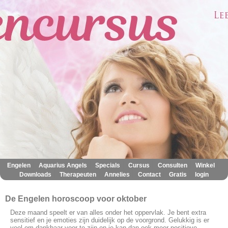
|
|
|
|
|
|
Engelen
Aquarius Angels
Specials
Cursus
Consulten
Winkel
|
|
|
|
|
Downloads
Therapeuten
Annelies
Contact
Gratis
login
De Engelen horoscoop voor oktober
Deze maand speelt er van alles onder het oppervlak. Je bent extra
sensitief en je emoties zijn duidelijk op de voorgrond. Gelukkig is er
veel om dankbaar voor te zijn en je kan dan ook meer positieve