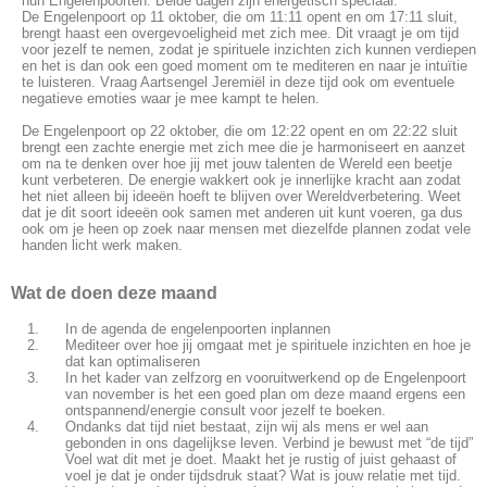
hun Engelenpoorten. Beide dagen zijn energetisch speciaal.
De Engelenpoort op 11 oktober, die om 11:11 opent en om 17:11 sluit,
brengt haast een overgevoeligheid met zich mee. Dit vraagt je om tijd
voor jezelf te nemen, zodat je spirituele inzichten zich kunnen verdiepen
en het is dan ook een goed moment om te mediteren en naar je intuïtie
te luisteren. Vraag Aartsengel Jeremiël in deze tijd ook om eventuele
negatieve emoties waar je mee kampt te helen.
De Engelenpoort op 22 oktober, die om 12:22 opent en om 22:22 sluit
brengt een zachte energie met zich mee die je harmoniseert en aanzet
om na te denken over hoe jij met jouw talenten de Wereld een beetje
kunt verbeteren. De energie wakkert ook je innerlijke kracht aan zodat
het niet alleen bij ideeën hoeft te blijven over Wereldverbetering. Weet
dat je dit soort ideeën ook samen met anderen uit kunt voeren, ga dus
ook om je heen op zoek naar mensen met diezelfde plannen zodat vele
handen licht werk maken.
Wat de doen deze maand
In de agenda de engelenpoorten inplannen
Mediteer over hoe jij omgaat met je spirituele inzichten en hoe je
dat kan optimaliseren
In het kader van zelfzorg en vooruitwerkend op de Engelenpoort
van november is het een goed plan om deze maand ergens een
ontspannend/energie consult voor jezelf te boeken.
Ondanks dat tijd niet bestaat, zijn wij als mens er wel aan
gebonden in ons dagelijkse leven. Verbind je bewust met “de tijd”
Voel wat dit met je doet. Maakt h
et je rustig of juist gehaast of
voel je dat je onder tijdsdruk staat? Wat is jouw relatie met tijd.